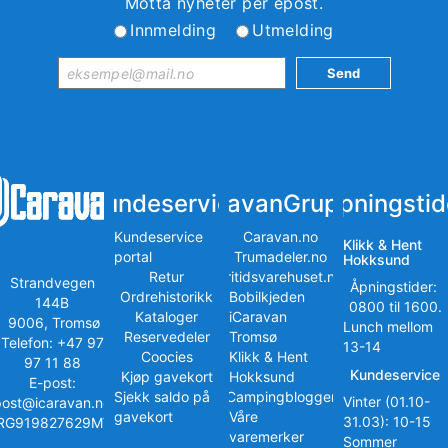
Motta nyheter per epost.
Innmelding
Utmelding
Kundeservice
iCaravanGruppen
Åpningstid
Kundeservice
Caravan.no
Klikk & Hent
portal
Trumadeler.no
Hokksund
Retur
Fritidsvarehuset.no
Strandvegen
Åpningstider:
Ordrehistorikk
Bobilkjeden
144B
0800 til 1600.
Kataloger
iCaravan
9006, Tromsø
Lunch mellom
Reservedeler
Tromsø
Telefon: +47 97
13-14
Coocies
Klikk & Hent
97 11 88
Kundeservice
Kjøp gavekort
Hokksund
E-post:
Sjekk saldo på
iCampingbloggen
Vinter (01.10-
post@icaravan.no
gavekort
Våre
31.03): 10-15
RG919827629MVA
varemerker
Sommer