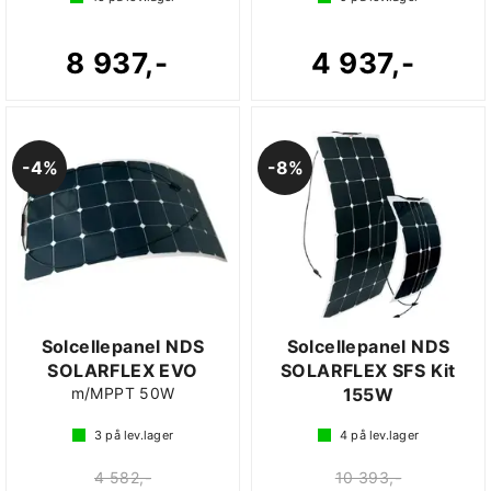
8 937,-
4 937,-
4%
8%
Solcellepanel NDS
Solcellepanel NDS
SOLARFLEX EVO
SOLARFLEX SFS Kit
m/MPPT 50W
155W
3
på lev.lager
4
på lev.lager
4 582,-
10 393,-