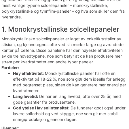
mest vanlige typene solcellepaneler – monokrystallinske,
polykrystallinske og tynnfilm-paneler – og hva som skiller dem fra
hverandre.
1. Monokrystallinske solcellepaneler
Monokrystallinske solcellepaneler er laget av enkeltkrystaller av
silisium, og kjennetegnes ofte ved sin mørke farge og avrundede
kanter på cellene. Disse panelene har den høyeste effektiviteten
av de tre hovedtypene, noe som betyr at de kan produsere mer
strøm per kvadratmeter enn andre typer paneler.
Fordeler:
Høy effektivitet:
Monokrystallinske paneler har ofte en
effektivitet på 18-22 %, noe som gjør dem ideelle for anlegg
med begrenset plass, siden de kan generere mer energi per
kvadratmeter.
Lang levetid:
De har en lang levetid, ofte over 25 år, med
gode garantier fra produsentene.
God ytelse i lav solintensitet:
De fungerer godt også under
lavere solforhold og ved skygge, noe som gir mer stabil
energiproduksjon gjennom dagen.
Ulemper: