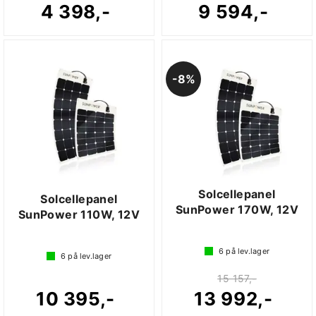
4 398,-
9 594,-
8%
Solcellepanel
Solcellepanel
SunPower 170W, 12V
SunPower 110W, 12V
6
på lev.lager
6
på lev.lager
15 157,-
10 395,-
13 992,-