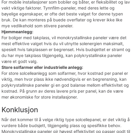
For mobile installasjoner som bobiler og båter, er fleksibilitet og lav
vekt viktige faktorer. Tynnfilm-paneler, med deres lette og
bøyelige egenskaper, er ofte det beste valget for denne typen
bruk. De kan monteres på buede overflater og krever ikke like
mye vedlikehold som stivere paneler.
Hjemmeanlegg:
For boliger med takplass, vil monokrystallinske paneler være det
mest effektive valget hvis du vil utnytte solenergien maksimalt,
spesielt hvis takplassen er begrenset. Hvis budsjettet er stramt og
du har mye takplass tilgjengelig, kan polykrystallinske paneler
være et godt valg.
Store solfarmer eller industrielle anlegg:
For store solcelleanlegg som solfarmer, hvor kostnad per panel er
viktig, men hvor plass ikke nødvendigvis er en begrensning, kan
polykrystallinske paneler gi en god balanse mellom effektivitet og
kostnad. På grunn av deres lavere pris per panel, kan de være
mer økonomiske for store installasjoner.
Konklusjon
Når det kommer til å velge riktig type solcellepanel, er det viktig å
vurdere både budsjett, tilgjengelig plass og spesifikke behov.
Monokrystallinske paneler gir høyest effektivitet og passer godt til