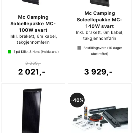
Mc Camping
Mc Camping
Solcellepakke MC-
Solcellepakke MC-
140W svart
100W svart
Inkl. brakett, 6m kabel,
Inkl. brakett, 6m kabel,
takgjennomførin
takgjennomførin
Bestillingsvare (
19
dager
1
på Klikk & Hent (Hokksund)
ubekreftet)
3 369,-
2 021,-
3 929,-
40%