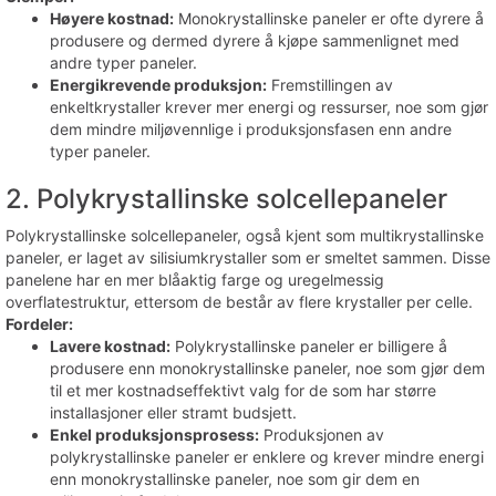
Høyere kostnad:
Monokrystallinske paneler er ofte dyrere å
produsere og dermed dyrere å kjøpe sammenlignet med
andre typer paneler.
Energikrevende produksjon:
Fremstillingen av
enkeltkrystaller krever mer energi og ressurser, noe som gjør
dem mindre miljøvennlige i produksjonsfasen enn andre
typer paneler.
2. Polykrystallinske solcellepaneler
Polykrystallinske solcellepaneler, også kjent som multikrystallinske
paneler, er laget av silisiumkrystaller som er smeltet sammen. Disse
panelene har en mer blåaktig farge og uregelmessig
overflatestruktur, ettersom de består av flere krystaller per celle.
Fordeler:
Lavere kostnad:
Polykrystallinske paneler er billigere å
produsere enn monokrystallinske paneler, noe som gjør dem
til et mer kostnadseffektivt valg for de som har større
installasjoner eller stramt budsjett.
Enkel produksjonsprosess:
Produksjonen av
polykrystallinske paneler er enklere og krever mindre energi
enn monokrystallinske paneler, noe som gir dem en