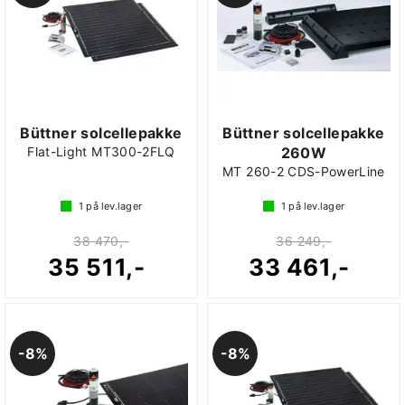
Büttner solcellepakke
Büttner solcellepakke
Flat-Light MT300-2FLQ
260W
MT 260-2 CDS-PowerLine
1
på lev.lager
1
på lev.lager
38 470,-
36 249,-
35 511,-
33 461,-
8%
8%