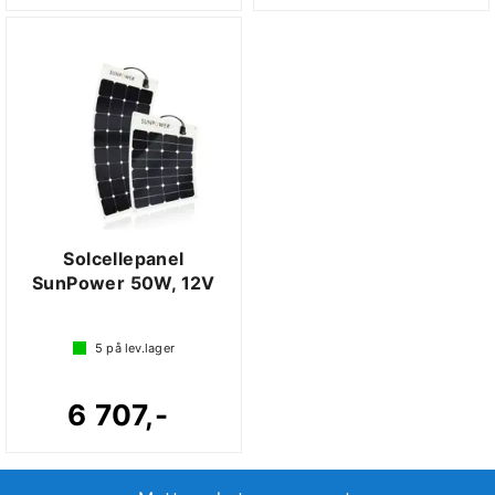
Solcellepanel
SunPower 50W, 12V
5
på lev.lager
6 707,-