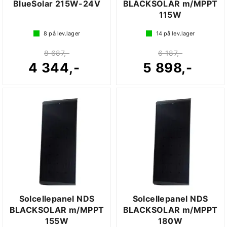
BlueSolar 215W-24V
BLACKSOLAR m/MPPT
115W
8
på lev.lager
14
på lev.lager
8 687,-
6 187,-
4 344,-
5 898,-
Solcellepanel NDS
Solcellepanel NDS
BLACKSOLAR m/MPPT
BLACKSOLAR m/MPPT
155W
180W