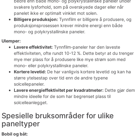
bedre enn både mono- og polykrystallinske paneler under
svakere lysforhold, som på overskyede dager eller når
panelet ikke er optimalt vinklet mot solen.
Billigere produksjon:
Tynnfilm er billigere å produsere, og
produksjonsprosessen krever mindre energi enn både
mono- og polykrystallinske paneler.
Ulemper:
Lavere effektivitet:
Tynnfilm-paneler har den laveste
effektiviteten, ofte rundt 10-12 %. Dette betyr at du trenger
mye mer plass for å produsere like mye strøm som med
mono- eller polykrystallinske paneler.
Kortere levetid:
De har vanligvis kortere levetid og kan ha
større ytelsestap over tid enn de andre typene
solcellepaneler.
Lavere energieffektivitet per kvadratmeter:
Dette gjør dem
mindre ideelle for de som har begrenset plass til
solcelleanlegget.
Spesielle bruksområder for ulike
paneltyper
Bobil og båt: