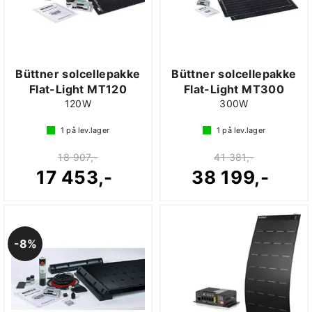
Büttner solcellepakke
Büttner solcellepakke
Flat-Light MT120
Flat-Light MT300
120W
300W
1
på lev.lager
1
på lev.lager
18 907,-
41 381,-
17 453,-
38 199,-
8%