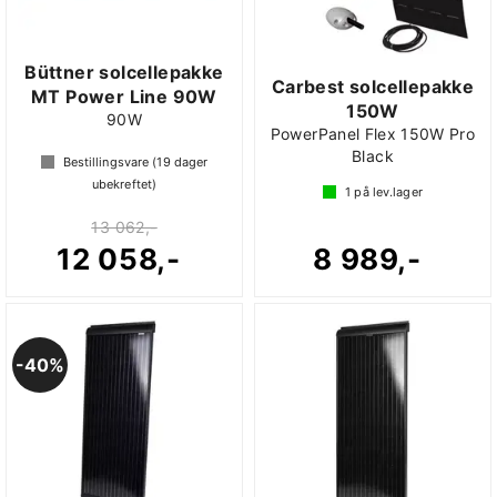
Büttner solcellepakke
Carbest solcellepakke
MT Power Line 90W
150W
90W
PowerPanel Flex 150W Pro
Black
Bestillingsvare (
19
dager
ubekreftet)
1
på lev.lager
13 062,-
12 058,-
8 989,-
40%