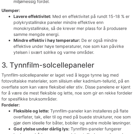
miljømessig fordel.
Ulemper:
Lavere effektivitet:
Med en effektivitet på rundt 15-18 % er
polykrystallinske paneler mindre effektive enn
monokrystallinske, så de krever mer plass for å produsere
samme mengde energi.
Mindre effektiv i høy temperatur:
De er også mindre
effektive under høye temperaturer, noe som kan påvirke
ytelsen i svært solrike og varme områder.
3. Tynnfilm-solcellepaneler
Tynnfilm-solcellepaneler er laget ved å legge tynne lag med
fotovoltaiske materialer, som silisium eller kadmium-tellurid, på en
overflate som kan være fleksibel eller stiv. Disse panelene er kjent
for å være de mest fleksible og lette, noe som gir en rekke fordeler
for spesifikke bruksområder.
Fordeler:
Fleksible og lette:
Tynnfilm-paneler kan installeres på flate
overflater, tak, eller til og med på buede strukturer, noe som
gjør dem ideelle for båter, bobiler og andre mobile løsninger.
God ytelse under dårlig lys:
Tynnfilm-paneler fungerer