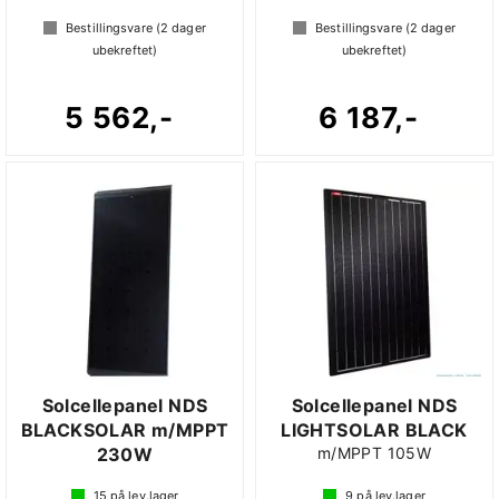
Bestillingsvare (
2
dager
Bestillingsvare (
2
dager
ubekreftet)
ubekreftet)
5 562,-
6 187,-
Solcellepanel NDS
Solcellepanel NDS
BLACKSOLAR m/MPPT
LIGHTSOLAR BLACK
230W
m/MPPT 105W
15
på lev.lager
9
på lev.lager