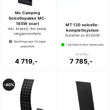
Mc Camping
Solcellepakke MC-
185W svart
MT 120 solcelle-
Inkl. brakett, 6m kabel,
komplettsystem
takgjennomførin
Erstattet av 853006
Bestillingsvare (
19
dager
1
på Klikk & Hent (Hokksund)
ubekreftet)
12 975,-
4 719,-
7 785,-
40%