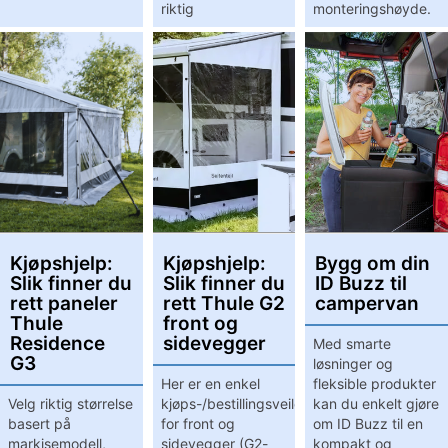
riktig
monteringshøyde.
Kjøpshjelp:
Kjøpshjelp:
Bygg om din
Slik finner du
Slik finner du
ID Buzz til
rett paneler
rett Thule G2
campervan
Thule
front og
Residence
sidevegger
Med smarte
G3
løsninger og
Her er en enkel
fleksible produkter
Velg riktig størrelse
kjøps-/bestillingsveiledning
kan du enkelt gjøre
basert på
for front og
om ID Buzz til en
markisemodell,
sidevegger (G2-
kompakt og