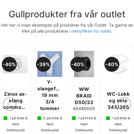
Gullprodukter fra vår outlet
Her har vi noen eksempler på produkter fra vår Outlet. Ta gjerne en
kikk på alle produktene i
menyfliken for outlet
.
40%
39%
40%
40%
Y-
slangeforbindelse
WW
Zinox ax-
WC-Lokk
19 mm
BRAID
stang
og sete
3/4
D50/32
te
commodore
345/365
tommer
A5480005
1
på Klikk &
5
på Klikk &
1
på Klikk &
1
på Klikk &
Hent
Hent
Hent
Hent
(Hokksund)
(Hokksund)
(Hokksund)
(Hokksund)