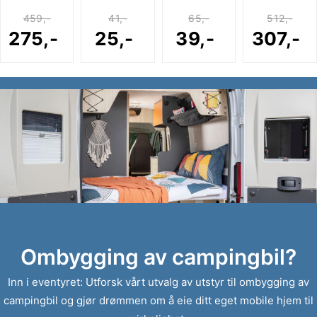
459,-
41,-
65,-
512,-
275,-
25,-
39,-
307,-
Ombygging av campingbil?
Inn i eventyret: Utforsk vårt utvalg av utstyr til ombygging av
campingbil og gjør drømmen om å eie ditt eget mobile hjem til