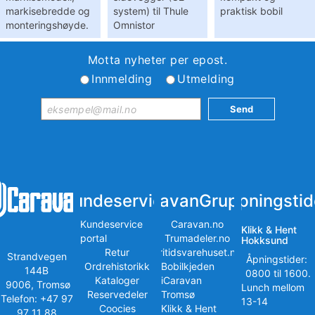
markisebredde og
system) til Thule
praktisk bobil
monteringshøyde.
Omnistor
Motta nyheter per epost.
Innmelding
Utmelding
Kundeservice
iCaravanGruppen
Åpningstid
Kundeservice
Caravan.no
Klikk & Hent
portal
Trumadeler.no
Hokksund
Retur
Fritidsvarehuset.no
Strandvegen
Åpningstider:
Ordrehistorikk
Bobilkjeden
144B
0800 til 1600.
Kataloger
iCaravan
9006, Tromsø
Lunch mellom
Reservedeler
Tromsø
Telefon: +47 97
13-14
Coocies
Klikk & Hent
97 11 88