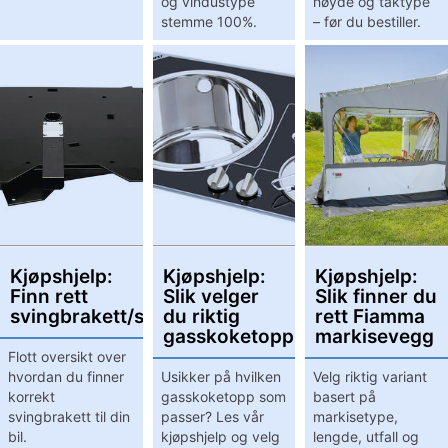
og vindustype
høyde og taktype
stemme 100%.
– før du bestiller.
Kjøpshjelp:
Kjøpshjelp:
Kjøpshjelp:
Finn rett
Slik velger
Slik finner du
svingbrakett/svingkonsoll
du riktig
rett Fiamma
gasskoketopp
markisevegg
Flott oversikt over
hvordan du finner
Usikker på hvilken
Velg riktig variant
korrekt
gasskoketopp som
basert på
svingbrakett til din
passer? Les vår
markisetype,
bil.
kjøpshjelp og velg
lengde, utfall og