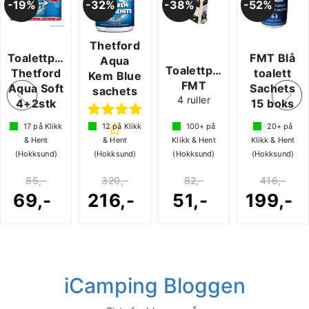
19%
32%
38%
52%
Thetford
Toalettpapir
FMT Blå
Aqua
Toalettpapir
Thetford
toalett
Kem Blue
FMT
Aqua Soft
Sachets
sachets
4 ruller
4+2stk
15 boks
17
på Klikk
12
på Klikk
100+
på
20+
på
& Hent
& Hent
Klikk & Hent
Klikk & Hent
(Hokksund)
(Hokksund)
(Hokksund)
(Hokksund)
85,-
320,-
82,-
416,-
69,-
216,-
51,-
199,-
iCamping Bloggen