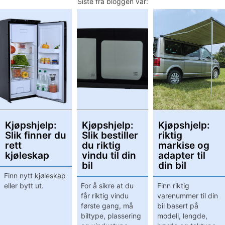
Siste fra bloggen vår:
Kjøpshjelp:
Kjøpshjelp:
Kjøpshjelp:
Slik finner du
Slik bestiller
riktig
rett
du riktig
markise og
kjøleskap
vindu til din
adapter til
bil
din bil
Finn nytt kjøleskap
eller bytt ut.
For å sikre at du
Finn riktig
får riktig vindu
varenummer til din
første gang, må
bil basert på
biltype, plassering
modell, lengde,