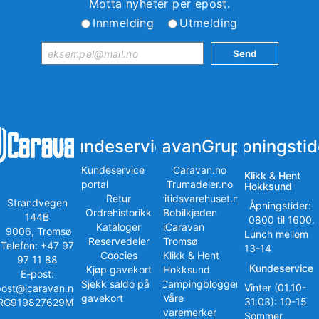
Motta nyheter per epost.
Innmelding
Utmelding
Kundeservice
iCaravanGruppen
Åpningstid
Kundeservice
Caravan.no
Klikk & Hent
portal
Trumadeler.no
Hokksund
Retur
Fritidsvarehuset.no
Strandvegen
Åpningstider:
Ordrehistorikk
Bobilkjeden
144B
0800 til 1600.
Kataloger
iCaravan
9006, Tromsø
Lunch mellom
Reservedeler
Tromsø
Telefon: +47 97
13-14
Coocies
Klikk & Hent
97 11 88
Kundeservice
Kjøp gavekort
Hokksund
E-post:
Sjekk saldo på
iCampingbloggen
Vinter (01.10-
post@icaravan.no
gavekort
Våre
31.03): 10-15
RG919827629MVA
varemerker
Sommer