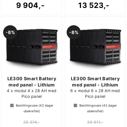
9 904,-
13 523,-
8%
8%
LE300 Smart Battery
LE300 Smart Battery
med panel - Lithium
med panel - Lithium
4 x modul 4 x 28 AH med
6 x modul 6 x 28 AH med
Pico panel
Pico panel
Bestillingsvare (
42
dager
Bestillingsvare (
42
dager
ubekreftet)
ubekreftet)
25 374,-
35 611,-