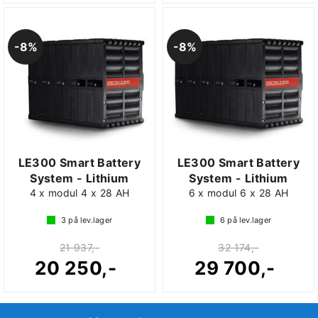
8%
8%
LE300 Smart Battery
LE300 Smart Battery
System - Lithium
System - Lithium
4 x modul 4 x 28 AH
6 x modul 6 x 28 AH
3
på lev.lager
6
på lev.lager
21 937,-
32 174,-
20 250,-
29 700,-