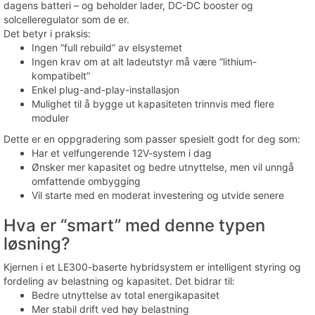
dagens batteri – og beholder lader, DC-DC booster og
solcelleregulator som de er.
Det betyr i praksis:
Ingen “full rebuild” av elsystemet
Ingen krav om at alt ladeutstyr må være “lithium-
kompatibelt”
Enkel plug-and-play-installasjon
Mulighet til å bygge ut kapasiteten trinnvis med flere
moduler
Dette er en oppgradering som passer spesielt godt for deg som:
Har et velfungerende 12V-system i dag
Ønsker mer kapasitet og bedre utnyttelse, men vil unngå
omfattende ombygging
Vil starte med en moderat investering og utvide senere
Hva er “smart” med denne typen
løsning?
Kjernen i et LE300-baserte hybridsystem er intelligent styring og
fordeling av belastning og kapasitet. Det bidrar til:
Bedre utnyttelse av total energikapasitet
Mer stabil drift ved høy belastning