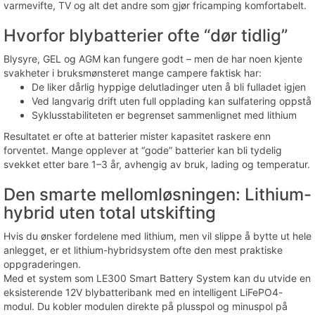
varmevifte, TV og alt det andre som gjør fricamping komfortabelt.
Hvorfor blybatterier ofte “dør tidlig”
Blysyre, GEL og AGM kan fungere godt – men de har noen kjente
svakheter i bruksmønsteret mange campere faktisk har:
De liker dårlig hyppige delutladinger uten å bli fulladet igjen
Ved langvarig drift uten full opplading kan sulfatering oppstå
Syklusstabiliteten er begrenset sammenlignet med lithium
Resultatet er ofte at batterier mister kapasitet raskere enn
forventet. Mange opplever at “gode” batterier kan bli tydelig
svekket etter bare 1–3 år, avhengig av bruk, lading og temperatur.
Den smarte mellomløsningen: Lithium-
hybrid uten total utskifting
Hvis du ønsker fordelene med lithium, men vil slippe å bytte ut hele
anlegget, er et lithium-hybridsystem ofte den mest praktiske
oppgraderingen.
Med et system som LE300 Smart Battery System kan du utvide en
eksisterende 12V blybatteribank med en intelligent LiFePO4-
modul. Du kobler modulen direkte på plusspol og minuspol på