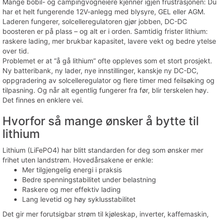
Mange bobil- og campingvogneiere kjenner igjen frustrasjonen: Du
har et helt fungerende 12V-anlegg med blysyre, GEL eller AGM.
Laderen fungerer, solcelleregulatoren gjør jobben, DC-DC
boosteren er på plass – og alt er i orden. Samtidig frister lithium:
raskere lading, mer brukbar kapasitet, lavere vekt og bedre ytelse
over tid.
Problemet er at “å gå lithium” ofte oppleves som et stort prosjekt.
Ny batteribank, ny lader, nye innstillinger, kanskje ny DC-DC,
oppgradering av solcelleregulator og flere timer med feilsøking og
tilpasning. Og når alt egentlig fungerer fra før, blir terskelen høy.
Det finnes en enklere vei.
Hvorfor så mange ønsker å bytte til
lithium
Lithium (LiFePO4) har blitt standarden for deg som ønsker mer
frihet uten landstrøm. Hovedårsakene er enkle:
Mer tilgjengelig energi i praksis
Bedre spenningstabilitet under belastning
Raskere og mer effektiv lading
Lang levetid og høy syklusstabilitet
Det gir mer forutsigbar strøm til kjøleskap, inverter, kaffemaskin,