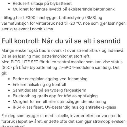
Redusert slitasje på blybatteriet
Mulighet for lengre levetid på eksisterende batteribank
I tillegg har LE300 innebygget batteristyring (BMS) og
varmefunksjon for vinterbruk ned til -20 °C, noe som gjør løsningen
særlig relevant i norsk klima.
Full kontroll: Når du vil se alt i sanntid
Mange ønsker også bedre oversikt over strømforbruk og ladenivå.
Da er en løsning med batterimonitor et stort løft.
Med PICO LITE SET får du en sentral monitor som kan vise status
(SoC) på både blybatteriet og LiFePO4-modulene samtidig. Det
gir:
Bedre energiplanlegging ved fricamping
Enklere feilsøking og kontroll
Sanntidsdata på en tydelig fargeskjerm
Bluetooth og gratis app for trådløs oppfølging
Mulighet for innfelt eller utenpåliggende montering
IP64-klassifisert, UV-bestandig hus og antirefleks-glass
For deg som bygger ut med solcelle, inverter eller har varierende
forbruk i løpet av året, er dette ofte det som gjør strømopplevelsen
“forutsigbar”.