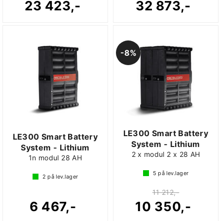
23 423,-
32 873,-
8%
LE300 Smart Battery
LE300 Smart Battery
System - Lithium
System - Lithium
2 x modul 2 x 28 AH
1n modul 28 AH
5
på lev.lager
2
på lev.lager
11 212,-
6 467,-
10 350,-