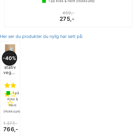
1
på Klikk & Hent (Hokksund)
459,-
275,-
Her ser du produkter du nylig har sett på:
40%
TV-
stativ
veggmontering
1
på
Klikk &
Hent
(Hokksund)
1 277,-
766,-