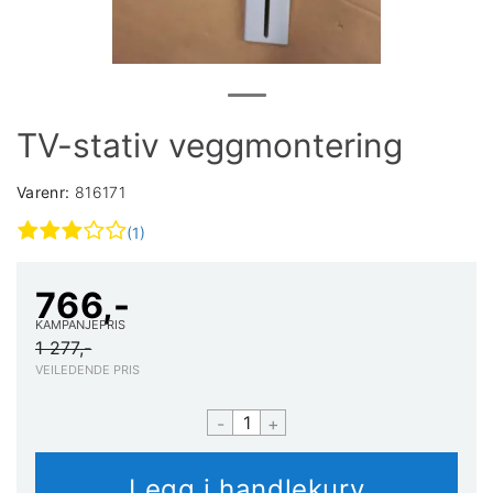
TV-stativ veggmontering
Varenr:
816171
(1)
766,-
KAMPANJEPRIS
1 277,-
VEILEDENDE PRIS
-
+