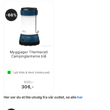
66%
Myggjager Thermacell
Campinglanterne blå
1
på Klikk & Hent (Hokksund)
899,-
306,-
Her ser du et lite utvalg fra vår outlet, se alle
her