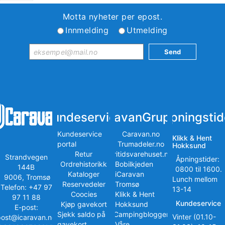
Motta nyheter per epost.
Innmelding
Utmelding
Kundeservice
iCaravanGruppen
Åpningstid
Kundeservice
Caravan.no
Klikk & Hent
portal
Trumadeler.no
Hokksund
Retur
Fritidsvarehuset.no
Strandvegen
Åpningstider:
Ordrehistorikk
Bobilkjeden
144B
0800 til 1600.
Kataloger
iCaravan
9006, Tromsø
Lunch mellom
Reservedeler
Tromsø
Telefon: +47 97
13-14
Coocies
Klikk & Hent
97 11 88
Kundeservice
Kjøp gavekort
Hokksund
E-post:
Sjekk saldo på
iCampingbloggen
Vinter (01.10-
post@icaravan.no
gavekort
Våre