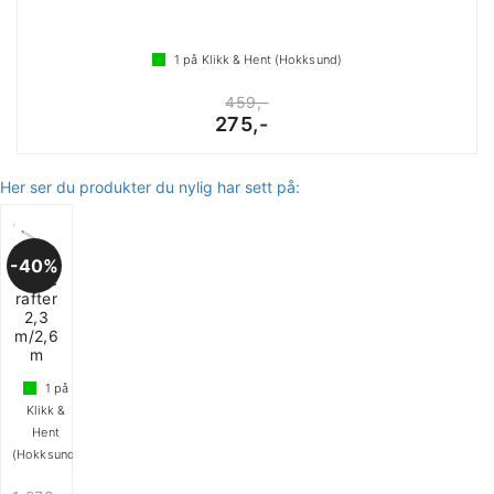
1
på Klikk & Hent (Hokksund)
459,-
275,-
Her ser du produkter du nylig har sett på:
40%
Thule
rafter
2,3
m/2,6
m
1
på
Klikk &
Hent
(Hokksund)