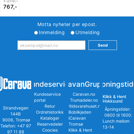
1 279,-
767,-
Motta nyheter per epost.
Innmelding
Utmelding
Kundeservice
iCaravanGruppen
Åpningstid
Kundeservice
Caravan.no
Klikk & Hent
portal
Trumadeler.no
Hokksund
Retur
Fritidsvarehuset.no
Strandvegen
Åpningstider:
Ordrehistorikk
Bobilkjeden
144B
0800 til 1600.
Kataloger
iCaravan
9006, Tromsø
Lunch mellom
Reservedeler
Tromsø
Telefon: +47 97
13-14
Coocies
Klikk & Hent
97 11 88