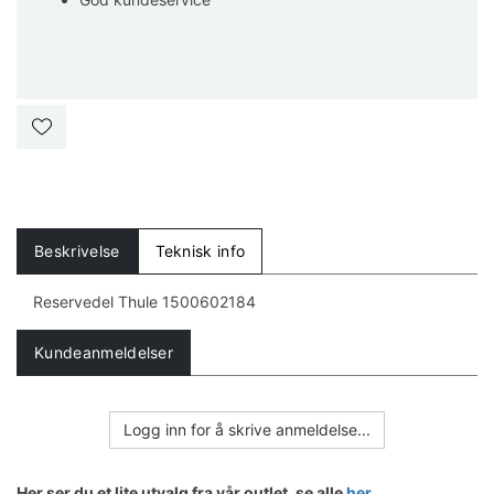
Beskrivelse
Teknisk info
Reservedel Thule 1500602184
Kundeanmeldelser
Logg inn for å skrive anmeldelse...
Her ser du et lite utvalg fra vår outlet, se alle
her