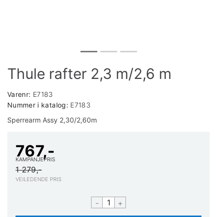
Thule rafter 2,3 m/2,6 m
Varenr:
E7183
Nummer i katalog:
E7183
Sperrearm Assy 2,30/2,60m
767,-
KAMPANJEPRIS
1 279,-
VEILEDENDE PRIS
-
+