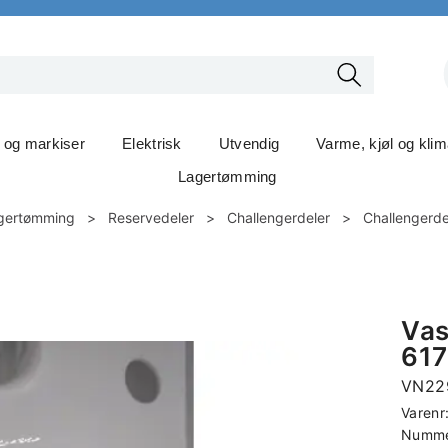
t og markiser
Elektrisk
Utvendig
Varme, kjøl og kli
Lagertømming
gertømming
>
Reservedeler
>
Challengerdeler
>
Challengerde
Vas
61
VN22
Varenr
Nummer