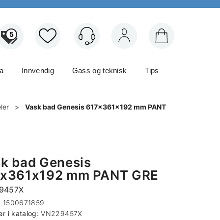
5
Logg inn
ma
Innvendig
Gass og teknisk
Tips
ler
>
Vask bad Genesis 617x361x192 mm PANT
k bad Genesis
7x361x192 mm PANT GRE
9457X
:
1500671859
 i katalog:
VN229457X