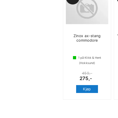
Zinox ax-stang
commodore
1
på Klikk & Hent
(Hokksund)
459,-
275,-
Kjøp