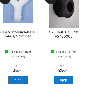
Y-slangeforbindelse 19
WW BRAID D50/32
mm 3/4 tommer
A5480005
5
på Klikk & Hent
1
på Klikk & Hent
(Hokksund)
(Hokksund)
41,-
65,-
25,-
39,-
Kjøp
Kjøp