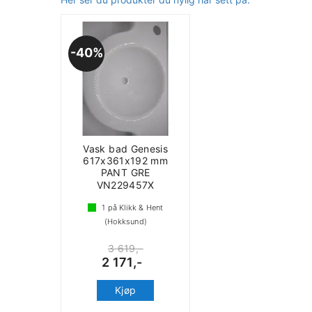
40%
Vask bad Genesis
617x361x192 mm
PANT GRE
VN229457X
1
på Klikk & Hent
(Hokksund)
3 619,-
2 171,-
Kjøp