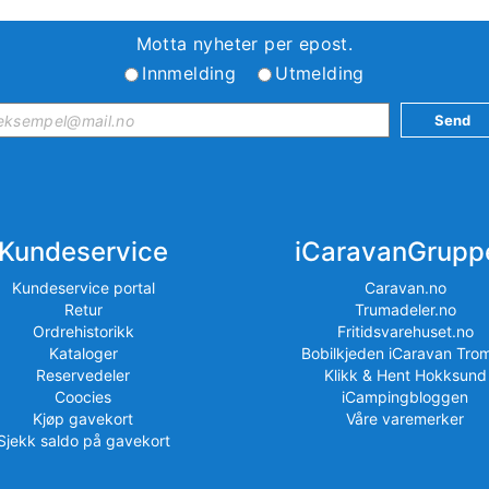
Motta nyheter per epost.
Innmelding
Utmelding
Kundeservice
iCaravanGrupp
Kundeservice portal
Caravan.no
Retur
Trumadeler.no
Ordrehistorikk
Fritidsvarehuset.no
Kataloger
Bobilkjeden iCaravan Tro
Reservedeler
Klikk & Hent Hokksund
Coocies
iCampingbloggen
Kjøp gavekort
Våre varemerker
Sjekk saldo på gavekort