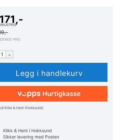
171,-
ANJEPRIS
19,-
EDENDE PRIS
+
på Klikk & Hent (Hokksund)
Klikk & Hent i Hokksund
Sikker levering med Posten