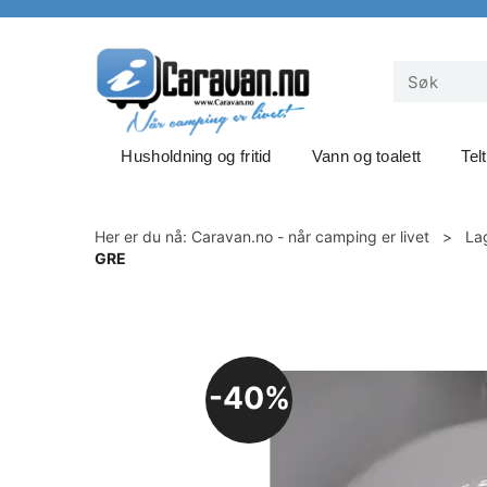
Husholdning og fritid
Vann og toalett
Tel
Her er du nå:
Caravan.no - når camping er livet
>
La
GRE
40%