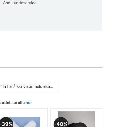
God kundeservice
inn for å skrive anmeldelse...
outlet, se alle
her
39%
40%