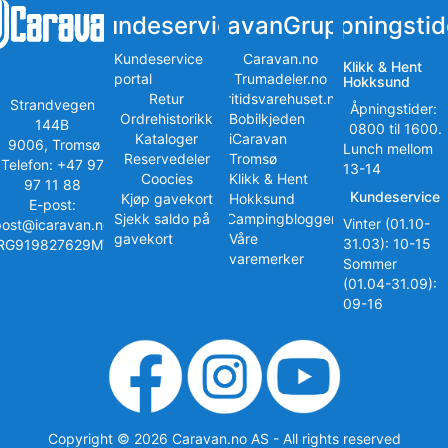
Kundeservice
iCaravanGruppen
Åpningstid
Kundeservice
Caravan.no
Klikk & Hent
portal
Trumadeler.no
Hokksund
Retur
Fritidsvarehuset.no
Strandvegen
Åpningstider:
Ordrehistorikk
Bobilkjeden
144B
0800 til 1600.
Kataloger
iCaravan
9006, Tromsø
Lunch mellom
Reservedeler
Tromsø
Telefon: +47 97
13-14
Coocies
Klikk & Hent
97 11 88
Kundeservice
Kjøp gavekort
Hokksund
E-post:
Sjekk saldo på
iCampingbloggen
Vinter (01.10-
post@icaravan.no
gavekort
Våre
31.03): 10-15
RG919827629MVA
varemerker
Sommer
(01.04-31.09):
09-16
Copyright © 2026 Caravan.no AS - All rights reserved