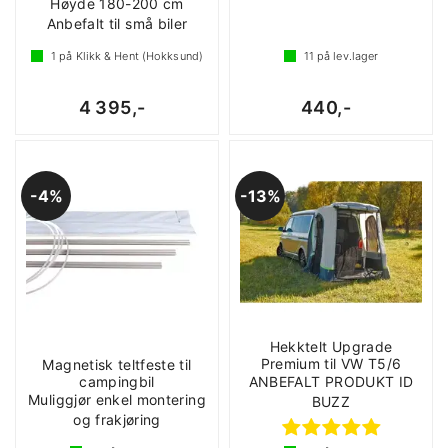
Høyde 180-200 cm
Anbefalt til små biler
1
på Klikk & Hent (Hokksund)
11
på lev.lager
4 395,-
440,-
4%
13%
Hekktelt Upgrade
Premium til VW T5/6
Magnetisk teltfeste til
campingbil
ANBEFALT PRODUKT ID
Muliggjør enkel montering
BUZZ
og frakjøring