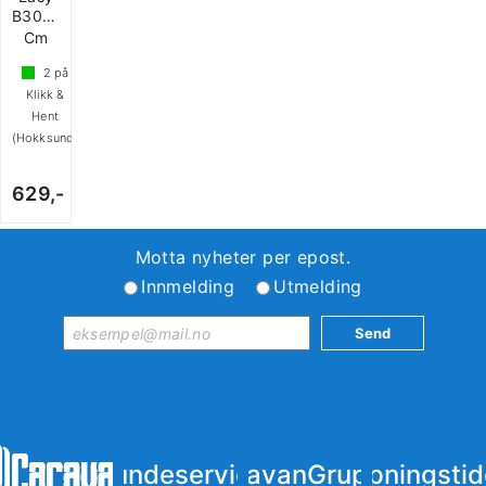
B300X270
Cm
2
på
Klikk &
Hent
(Hokksund)
629,-
Motta nyheter per epost.
Innmelding
Utmelding
Kundeservice
iCaravanGruppen
Åpningstid