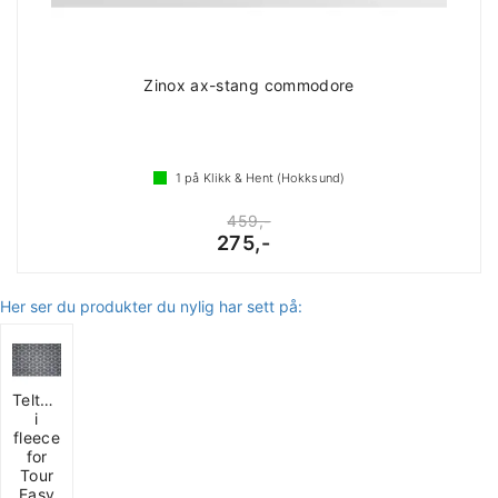
Zinox ax-stang commodore
1
på Klikk & Hent (Hokksund)
459,-
275,-
Her ser du produkter du nylig har sett på:
Teltmatte
i
fleece
for
Tour
Easy