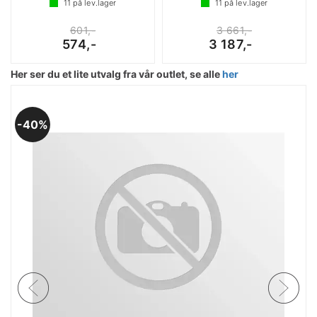
11
på lev.lager
11
på lev.lager
601,-
3 661,-
574,-
3 187,-
Her ser du et lite utvalg fra vår outlet, se alle
her
40%