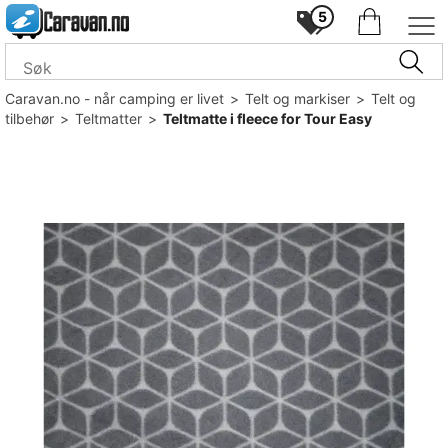
5
Caravan.no - når camping er livet
>
Telt og markiser
>
Telt og
tilbehør
>
Teltmatter
>
Teltmatte i fleece for Tour Easy