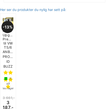
Her ser du produkter du nylig har sett på:
13%
Hekktelt
Upgrade
Premium
til VW
T5/6
ANBEFALT
PRODUKT
ID
BUZZ
11
på
lev.lager
3 661,-
3
187,-