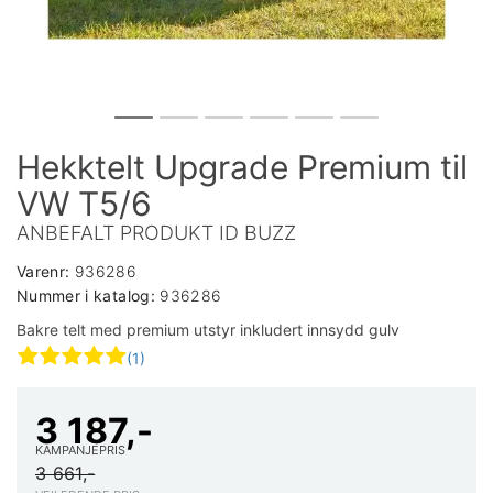
Hekktelt Upgrade Premium til
VW T5/6
ANBEFALT PRODUKT ID BUZZ
Varenr:
936286
Nummer i katalog:
936286
Bakre telt med premium utstyr inkludert innsydd gulv
(1)
3 187,-
KAMPANJEPRIS
3 661,-