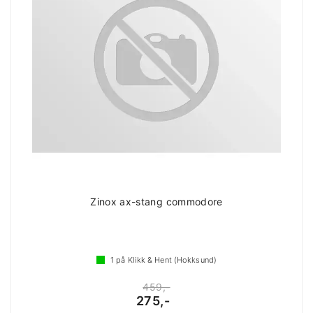
Zinox ax-stang commodore
1
på Klikk & Hent (Hokksund)
459,-
275,-