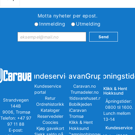
Motta nyheter per epost.
Innmelding
Utmelding
Kundeservice
iCaravanGruppen
Åpningstid
Kundeservice
Caravan.no
Klikk & Hent
portal
Trumadeler.no
Hokksund
Retur
Fritidsvarehuset.no
Strandvegen
Åpningstider:
Ordrehistorikk
Bobilkjeden
144B
0800 til 1600.
Kataloger
iCaravan
9006, Tromsø
Lunch mellom
Reservedeler
Tromsø
Telefon: +47 97
13-14
Coocies
Klikk & Hent
97 11 88
Kundeservice
Kjøp gavekort
Hokksund
E-post:
Sjekk saldo på
iCampingbloggen