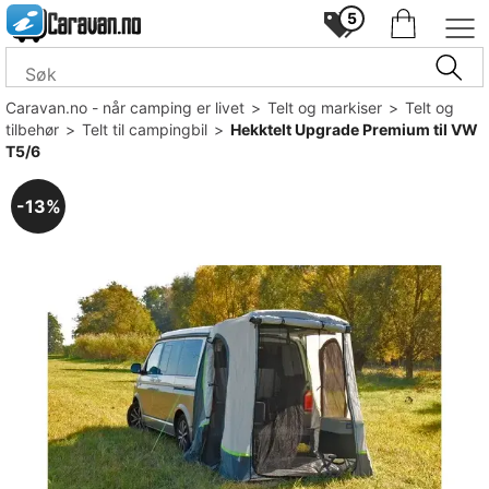
5
Caravan.no - når camping er livet
>
Telt og markiser
>
Telt og
tilbehør
>
Telt til campingbil
>
Hekktelt Upgrade Premium til VW
T5/6
13%