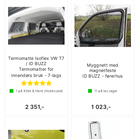
Termomatte Isoflex VW T7
/ ID BUZZ
Myggnett med
Termomatter for
magnetfeste
innendørs bruk - 7-lags
ID BUZZ - førerhus
1
på Klikk & Hent (Hokksund)
11
på lev.lager
2 351,-
1 023,-