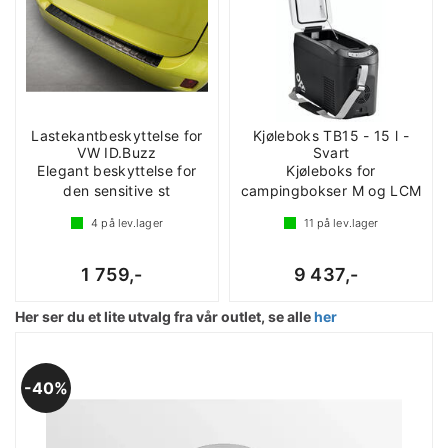
Lastekantbeskyttelse for
Kjøleboks TB15 - 15 l -
VW ID.Buzz
Svart
Elegant beskyttelse for
Kjøleboks for
den sensitive st
campingbokser M og LCM
4
på lev.lager
11
på lev.lager
1 759,-
9 437,-
Her ser du et lite utvalg fra vår outlet, se alle
her
40%