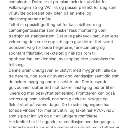
campingtur. Dette er et premium hekktelt utviklet for
Volkswagen T5 og VW T6, og passer perfekt for deg som
vil utvide boarealet bak bilen på en enkel og
plassbesparende måte.
Teltet er spesielt godt egnet for kassebilførere og
campingentusiaster som ønsker rask montering uten
tradisjonelt stangsystem. Det lave pakkevolumet, den lette
vekten og den enkle oppsettingen gjør dette til et svært
populært valg for både helgeturer, feriecamping og
spontant friluftsliv. Hekkteltet gir ekstra rom til
oppbevaring, omkledning, avslapping eller soveplass for
feltseng.
Denne premiumutgaven er utstyrt med myggnett i alle de
tre dørene, noe som gir svært god ventilasjon samtidig som
du holder mygg og andre insekter ute. Den innsydde
gulvbunnen slutter tett mot bakre innsteg og bidrar til en
lunere og mer beskyttet teltløsning. Frontdøren kan også
settes opp som solseil, noe som gir ekstra skygge og
fleksibilitet på varme dager. De to sideinngangene har
tonede vinduer for mer privatliv, og taket har PVC-vindu
som slipper inn lys og gir en luftigere romfølelse.
Hekkteltet har i tillegg ekstra ventilasjon over inngangen,
sidefeste med klips mot kjøretøyet og skjørt mot støtfanger