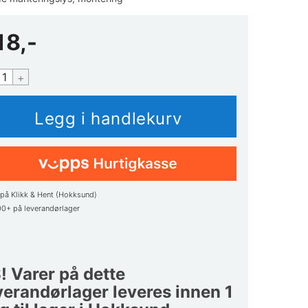
18,-
+
på Klikk & Hent (Hokksund)
00+
på leverandørlager
! Varer på dette
verandørlager leveres innen 1