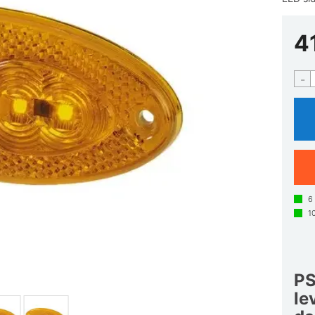
4
-
6
1
PS
le