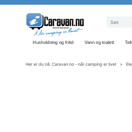
Husholdning og fritid
Vann og toalett
Tel
Her er du nå:
Caravan.no - når camping er livet
>
Ele