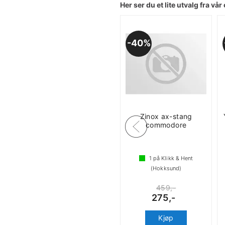
Her ser du et lite utvalg fra vår 
40%
Zinox ax-stang
commodore
1
på Klikk & Hent
(Hokksund)
459,-
275,-
Kjøp