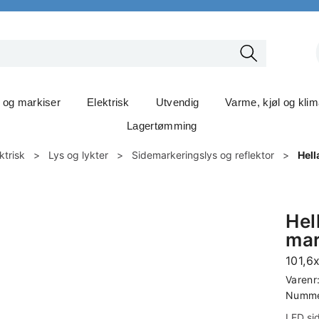
t og markiser
Elektrisk
Utvendig
Varme, kjøl og kli
Lagertømming
ktrisk
>
Lys og lykter
>
Sidemarkeringslys og reflektor
>
Hell
Hel
mar
101,
Varenr
Nummer
LED si