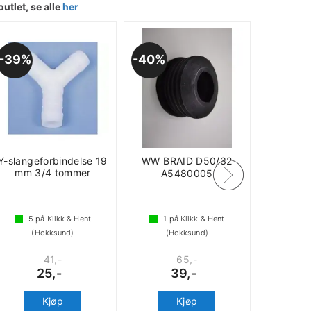
outlet, se alle
her
39%
40%
Y-slangeforbindelse 19
WW BRAID D50/32
mm 3/4 tommer
A5480005
5
på Klikk & Hent
1
på Klikk & Hent
(Hokksund)
(Hokksund)
41,-
65,-
25,-
39,-
Kjøp
Kjøp