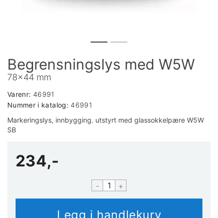
Begrensningslys med W5W
78x44 mm
Varenr:
46991
Nummer i katalog:
46991
Markeringslys, innbygging. utstyrt med glassokkelpære W5W
SB
234,-
-
+