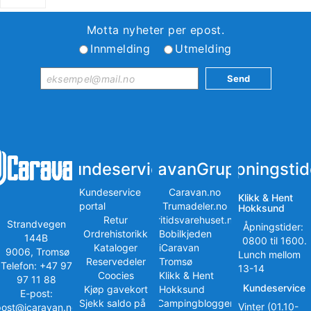
Motta nyheter per epost.
Innmelding
Utmelding
Kundeservice
iCaravanGruppen
Åpningstid
Kundeservice
Caravan.no
Klikk & Hent
portal
Trumadeler.no
Hokksund
Retur
Fritidsvarehuset.no
Strandvegen
Åpningstider:
Ordrehistorikk
Bobilkjeden
144B
0800 til 1600.
Kataloger
iCaravan
9006, Tromsø
Lunch mellom
Reservedeler
Tromsø
Telefon: +47 97
13-14
Coocies
Klikk & Hent
97 11 88
Kundeservice
Kjøp gavekort
Hokksund
E-post:
Sjekk saldo på
iCampingbloggen
Vinter (01.10-
post@icaravan.no