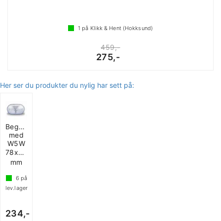
1
på Klikk & Hent (Hokksund)
459,-
275,-
Her ser du produkter du nylig har sett på:
Begrensningslys
med
W5W
78x44
mm
6
på
lev.lager
234,-