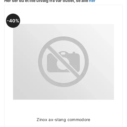
Her ser du et lite utvalg fra vår outlet, se alle
her
40%
Zinox ax-stang commodore