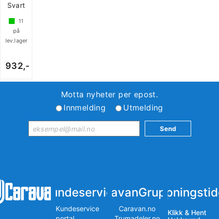
Svart
11
på
lev.lager
932,-
Motta nyheter per epost.
Innmelding
Utmelding
Kundeservice
iCaravanGruppen
Åpningstid
Kundeservice
Caravan.no
Klikk & Hent
portal
Trumadeler.no