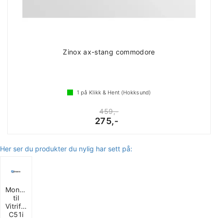
Zinox ax-stang commodore
1
på Klikk & Hent (Hokksund)
459,-
275,-
Her ser du produkter du nylig har sett på:
Monteringsramme
til
Vitrifrigo
C51i