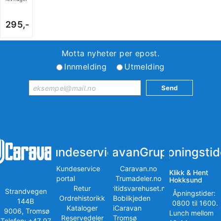
295,-
Motta nyheter per epost.
Innmelding
Utmelding
Kundeservice
iCaravanGruppen
Åpningstid
Kundeservice
Caravan.no
Klikk & Hent
portal
Trumadeler.no
Hokksund
Retur
Fritidsvarehuset.no
Strandvegen
Åpningstider:
Ordrehistorikk
Bobilkjeden
144B
0800 til 1600.
Kataloger
iCaravan
9006, Tromsø
Lunch mellom
Reservedeler
Tromsø
Telefon: +47 97