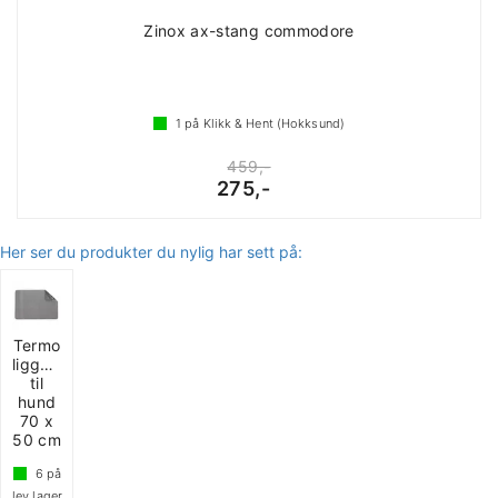
Zinox ax-stang commodore
1
på Klikk & Hent (Hokksund)
459,-
275,-
Her ser du produkter du nylig har sett på:
Termo
liggeunderlag
til
hund
70 x
50 cm
6
på
lev.lager