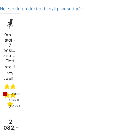
Her ser du produkter du nylig har sett på:
Kendal
stol -
7
positioner,
antrasitt
Flott
stol i
høy
kvalitet.
Bestillingsvare
Klikk & Hent
(Hokksund)
2
082,-