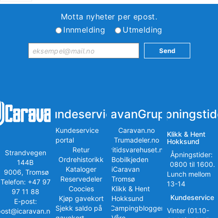
Motta nyheter per epost.
Innmelding
Utmelding
Kundeservice
iCaravanGruppen
Åpningstid
Kundeservice
Caravan.no
Klikk & Hent
portal
Trumadeler.no
Hokksund
Retur
Fritidsvarehuset.no
Strandvegen
Åpningstider:
Ordrehistorikk
Bobilkjeden
144B
0800 til 1600.
Kataloger
iCaravan
9006, Tromsø
Lunch mellom
Reservedeler
Tromsø
Telefon: +47 97
13-14
Coocies
Klikk & Hent
97 11 88
Kundeservice
Kjøp gavekort
Hokksund
E-post:
Sjekk saldo på
iCampingbloggen
Vinter (01.10-
post@icaravan.no
gavekort
Våre