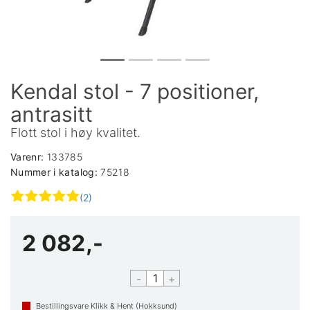
Kendal stol - 7 positioner,
antrasitt
Flott stol i høy kvalitet.
Varenr:
133785
Nummer i katalog:
75218
(2)
2 082,-
-
+
Bestillingsvare Klikk & Hent (Hokksund)