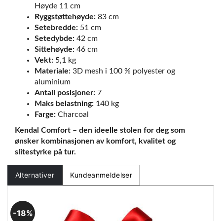
Høyde 11 cm
Ryggstøttehøyde:
83 cm
Setebredde:
51 cm
Setedybde:
42 cm
Sittehøyde:
46 cm
Vekt:
5,1 kg
Materiale:
3D mesh i 100 % polyester og
aluminium
Antall posisjoner:
7
Maks belastning:
140 kg
Farge:
Charcoal
Kendal Comfort – den ideelle stolen for deg som
ønsker kombinasjonen av komfort, kvalitet og
slitestyrke på tur.
Alternativer
Kundeanmeldelser
18%