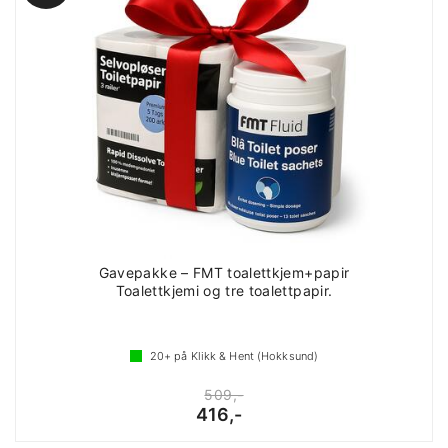
Gavepakke – FMT toalettkjem+papir
Toalettkjemi og tre toalettpapir.
20+
på Klikk & Hent (Hokksund)
509,-
416,-