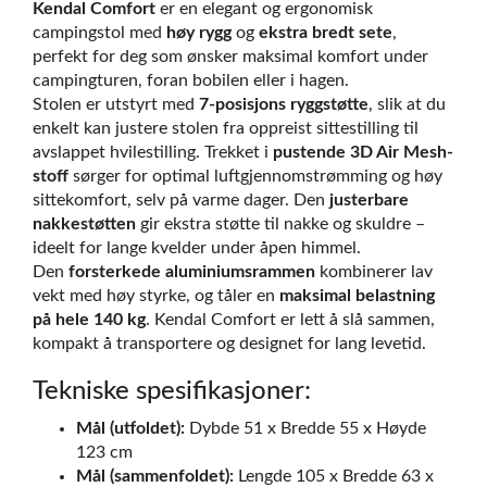
Kendal Comfort
er en elegant og ergonomisk
campingstol med
høy rygg
og
ekstra bredt sete
,
perfekt for deg som ønsker maksimal komfort under
campingturen, foran bobilen eller i hagen.
Stolen er utstyrt med
7-posisjons ryggstøtte
, slik at du
enkelt kan justere stolen fra oppreist sittestilling til
avslappet hvilestilling. Trekket i
pustende 3D Air Mesh-
stoff
sørger for optimal luftgjennomstrømming og høy
sittekomfort, selv på varme dager. Den
justerbare
nakkestøtten
gir ekstra støtte til nakke og skuldre –
ideelt for lange kvelder under åpen himmel.
Den
forsterkede aluminiumsrammen
kombinerer lav
vekt med høy styrke, og tåler en
maksimal belastning
på hele 140 kg
. Kendal Comfort er lett å slå sammen,
kompakt å transportere og designet for lang levetid.
Tekniske spesifikasjoner:
Mål (utfoldet):
Dybde 51 x Bredde 55 x Høyde
123 cm
Mål (sammenfoldet):
Lengde 105 x Bredde 63 x