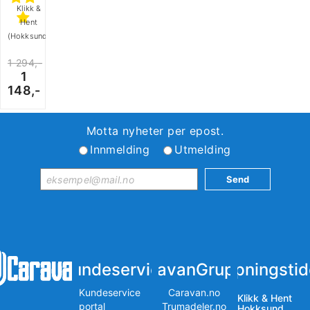
Klikk &
Hent
(Hokksund)
1 294,-
1
148,-
Motta nyheter per epost.
Innmelding
Utmelding
Kundeservice
iCaravanGruppen
Åpningstid
Kundeservice
Caravan.no
Klikk & Hent
portal
Trumadeler.no
Hokksund