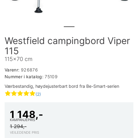
Westfield campingbord Viper
115
115x70 cm
Varenr:
926876
Nummer i katalog:
75109
Værbestandig, høydejusterbart bord fra Be-Smart-serien
(2)
1 148,-
KAMPANJEPRIS
1 294,-
VEILEDENDE PRIS