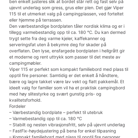
ben enkelt justeres slik at bordet står rett og fast selv på
ujevnt underlag som gress, grus eller plen. Det gjør Viper
115 til et utmerket valg på campingplassen, ved forteltet
eller hjemme på terrassen.
Den værbestandige bordplaten tåler nordisk klima og er i
tillegg varmebestandig opp til ca. 180 °C. Du kan dermed
trygt sette fra deg varme kjeler, kaffekanner og
serveringsfat uten å bekymre deg for skader på
overflaten. Den lyse, ensfargede bordplaten i hellgrått gir
et moderne og rent uttrykk som passer til det meste av
campingmøbler.
Viper 115 er perfekt som kompakt familiebord med plass til
opptil fire personer. Samtidig er det enkelt å håndtere,
bære og lagre takket være lav vekt og flatt pakkemål. Et
ideelt valg for familier som vil ha et praktisk campingbord
med høy slitestyrke og svært gunstig pris- og
kvalitetsforhold.
Fordeler
– Værbestandig bordplate – perfekt til utebruk
– Varmebestandig opp til ca. 180 °C
– Stabilt og nesten vibrasjonsfritt, selv på ujevnt underlag
– FastFix-høydejustering på bena for enkel tilpasning
– Kompakt familiebord med plass til opptil fire personer