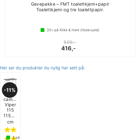
Gavepakke – FMT toalettkjem+papir
Toalettkjemi og tre toalettpapir.
20+
på Klikk & Hent (Hokksund)
509,-
416,-
Her ser du produkter du nylig har sett på:
11%
Westfield
campingbord
Viper
115
115x70
cm
3
på