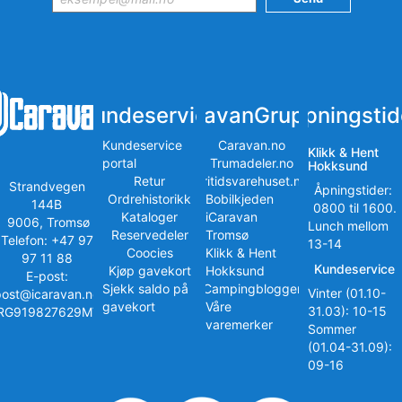
Kundeservice
iCaravanGruppen
Åpningstid
Kundeservice
Caravan.no
Klikk & Hent
portal
Trumadeler.no
Hokksund
Retur
Fritidsvarehuset.no
Strandvegen
Åpningstider:
Ordrehistorikk
Bobilkjeden
144B
0800 til 1600.
Kataloger
iCaravan
9006, Tromsø
Lunch mellom
Reservedeler
Tromsø
Telefon: +47 97
13-14
Coocies
Klikk & Hent
97 11 88
Kundeservice
Kjøp gavekort
Hokksund
E-post:
Sjekk saldo på
iCampingbloggen
Vinter (01.10-
post@icaravan.no
gavekort
Våre
31.03): 10-15
RG919827629MVA
varemerker
Sommer
(01.04-31.09):
09-16