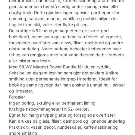
dekorartikler, hundeskåler, kaffemaskiner og andre mindre
gjenstander som bør stå stødig under kjøring, reise eller
daglig bruk. Dette gjør løsningen spesielt godt egnet for
camping, caravan, marine, vanlife og mobile miljøer der
ting lett kan skli, velte eller flytte på seg.
De kraftige N52-neodymmagnetene gir svært god
holdekraft, mens nano gel padene kan festes på egnede,
forseglede overflater som glass, fliser, dashbord og andre
glatte underlag. Nano padene beholder klebeevnen over
tid og kan rengjøres med rent vann dersom de blir støvete
eller mister noe feste.
Med SILWY Magnet Power Bundle får du en ryddig,
fleksibel og elegant løsning som gjør det enklere å sikre
småting uten permanente inngrep i interiøret. Ideelt for
bobil og campingvogn der man ønsker å unngå hull, skruer
og limrester.
Fordeler
Ingen boring, skruing eller permanent liming
Kraftige neodymmagneter i N52-kvalitet
Egnet for mange typer glatte og forseglede overflater
Kan brukes på glass, fliser, dashbord og lignende underlag
Praktisk til vaser, dekor, hundeskåler, kaffemaskiner og
andre småting