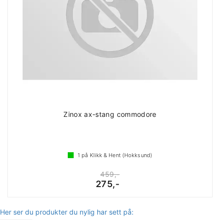
Zinox ax-stang commodore
1
på Klikk & Hent (Hokksund)
459,-
275,-
Her ser du produkter du nylig har sett på: