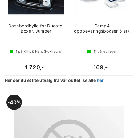
Dashbordhylle for Ducato,
Camp4
Boxer, Jumper
oppbevaringsbokser 5 stk
1
på Klikk & Hent (Hokksund)
11
på lev.lager
1 720,-
169,-
Her ser du et lite utvalg fra vår outlet, se alle
her
40%