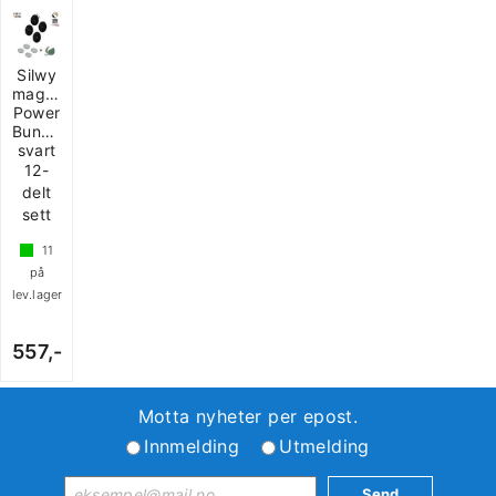
Silwy
magnetisk
Power
Bundle
svart
12-
delt
sett
11
på
lev.lager
557,-
Motta nyheter per epost.
Innmelding
Utmelding