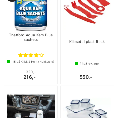
Thetford Aqua Kem Blue
sachets
Kilesett i plast 5 stk
15
på Klikk & Hent (Hokksund)
11
på lev.lager
320,-
216,-
550,-