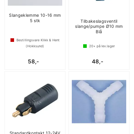
Slangeklemme 10-16 mm
5 stk
Tilbakeslagsventil
slange/pumpe Ø10 mm
Blå
Bestillingsvare Klikk & Hent
(Hokksund)
20+
på lev.lager
58,-
48,-
Standardkontakt 12-24V