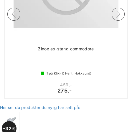
Zinox ax-stang commodore
1
på Klikk & Hent (Hokksund)
459,-
275,-
Her ser du produkter du nylig har sett på:
32%