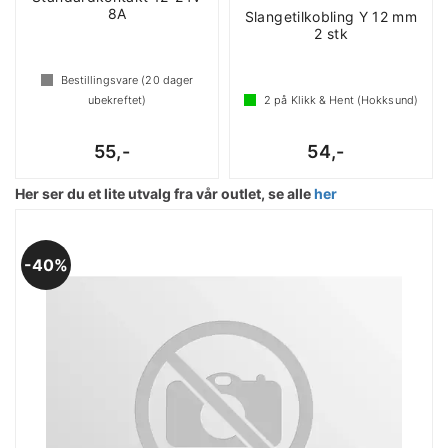
8A
Slangetilkobling Y 12 mm
2 stk
Bestillingsvare (
20
dager
ubekreftet)
2
på Klikk & Hent (Hokksund)
55,-
54,-
Her ser du et lite utvalg fra vår outlet, se alle
her
40%