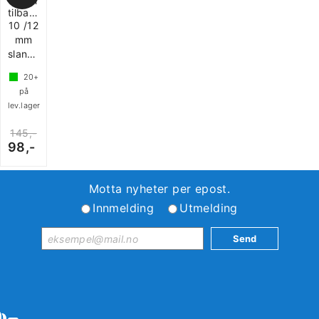
Reich
tilbakeslagsventil
10 /12
mm
slangetilkobling
20+
på
lev.lager
145,-
98,-
Motta nyheter per epost.
Innmelding
Utmelding