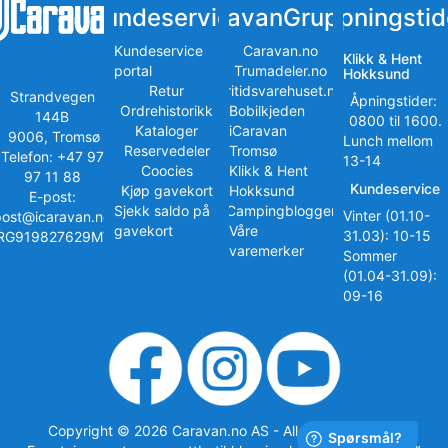
Kundeservice
iCaravanGruppen
Åpningstid
Kundeservice
Caravan.no
Klikk & Hent
portal
Trumadeler.no
Hokksund
Retur
Fritidsvarehuset.no
Strandvegen
Åpningstider:
Ordrehistorikk
Bobilkjeden
144B
0800 til 1600.
Kataloger
iCaravan
9006, Tromsø
Lunch mellom
Reservedeler
Tromsø
Telefon: +47 97
13-14
Coocies
Klikk & Hent
97 11 88
Kundeservice
Kjøp gavekort
Hokksund
E-post:
Sjekk saldo på
iCampingbloggen
Vinter (01.10-
post@icaravan.no
gavekort
Våre
31.03): 10-15
RG919827629MVA
varemerker
Sommer
(01.04-31.09):
09-16
Copyright © 2026 Caravan.no AS - All rights reserved