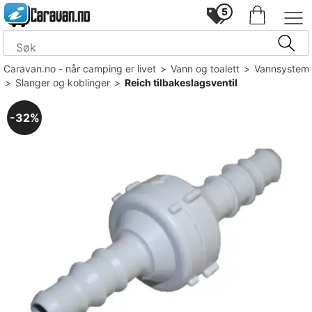
5
Caravan.no - når camping er livet
>
Vann og toalett
>
Vannsystem
>
Slanger og koblinger
>
Reich tilbakeslagsventil
32%