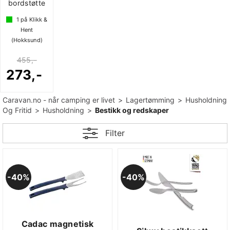
bordstøtte
1
på Klikk &
Hent
(Hokksund)
455,-
273,-
Caravan.no - når camping er livet
>
Lagertømming
>
Husholdning
Og Fritid
>
Husholdning
>
Bestikk og redskaper
Filter
40%
40%
Cadac magnetisk