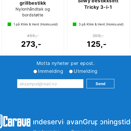
Silwy bestikksett
grillbestikk
Tricky 3-i-1
Nylonhåndtak og
bordstøtte
1
på Klikk & Hent (Hokksund)
3
på Klikk & Hent (Hokksund)
455,-
208,-
273,-
125,-
Motta nyheter per epost.
Innmelding
Utmelding
Kundeservice
iCaravanGruppen
Åpningstid