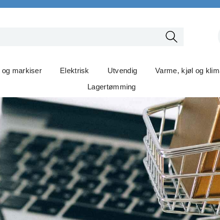
t og markiser
Elektrisk
Utvendig
Varme, kjøl og kli
Lagertømming