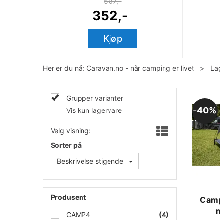
587,-
352,-
Kjøp
Her er du nå:
Caravan.no - når camping er livet
>
La
Grupper varianter
40%
Vis kun lagervare
Velg visning:
Sorter på
Beskrivelse stigende
Produsent
Cam
m
CAMP4
(4)