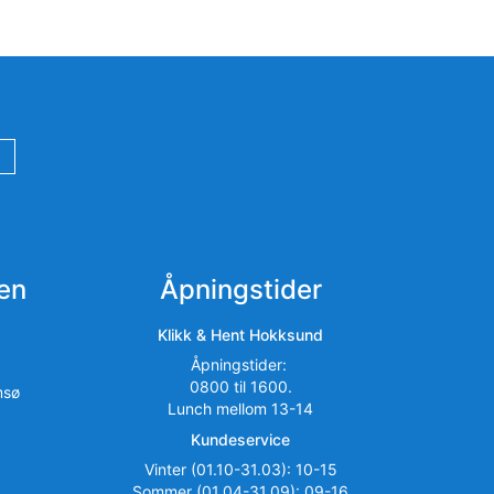
en
Åpningstider
Klikk & Hent Hokksund
Åpningstider:
0800 til 1600.
msø
Lunch mellom 13-14
Kundeservice
Vinter (01.10-31.03): 10-15
Sommer (01.04-31.09): 09-16