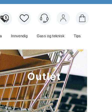
5
Logg inn
ma
Innvendig
Gass og teknisk
Tips
Outlet