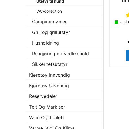
til
Utstyr til hund
VW-collection
Campingmøbler
8
på 
Grill og grillutstyr
Husholdning
Rengjøring og vedlikehold
Sikkerhetsutstyr
Kjøretøy Innvendig
Kjøretøy Utvendig
Reservedeler
Telt Og Markiser
Vann Og Toalett
Varme, Kjøl Og Klima