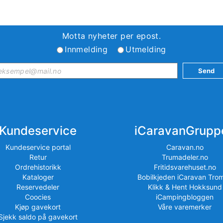
Motta nyheter per epost.
Innmelding
Utmelding
Kundeservice
iCaravanGrupp
Kundeservice portal
Caravan.no
Retur
Trumadeler.no
Ordrehistorikk
Fritidsvarehuset.no
Kataloger
Bobilkjeden iCaravan Tro
Reservedeler
Klikk & Hent Hokksund
Coocies
iCampingbloggen
Kjøp gavekort
Våre varemerker
Sjekk saldo på gavekort