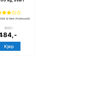
 100 kg, svart
Klikk & Hent (Hokksund)
807,-
484,-
Kjøp