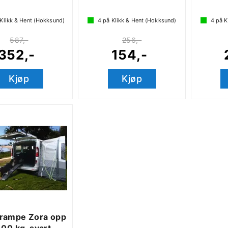
Klikk & Hent (Hokksund)
4
på Klikk & Hent (Hokksund)
4
på K
587,-
256,-
352,-
154,-
Kjøp
Kjøp
rampe Zora opp