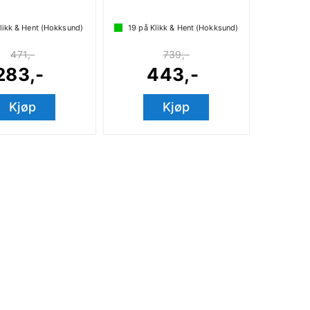
likk & Hent (Hokksund)
19
på Klikk & Hent (Hokksund)
471,-
739,-
283,-
443,-
Kjøp
Kjøp