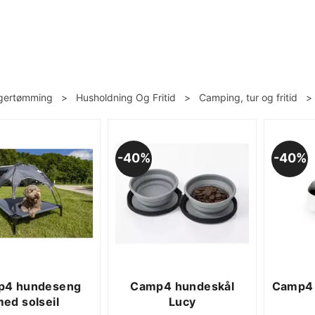
gertømming
>
Husholdning Og Fritid
>
Camping, tur og fritid
40%
40%
p4 hundeseng
Camp4 hundeskål
Camp4 
ed solseil
Lucy