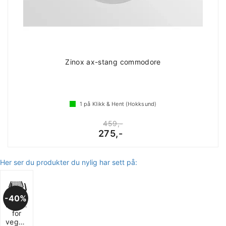
Zinox ax-stang commodore
1
på Klikk & Hent (Hokksund)
459,-
275,-
Her ser du produkter du nylig har sett på:
40%
Lagringsnett
for
veggmontering