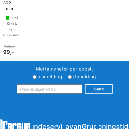
302x169
mm
7
på
Klikk &
Hent
(Hokksund)
165,-
99,-
Motta nyheter per epost.
Innmelding
Utmelding
Kundeservice
iCaravanGruppen
Åpningstid