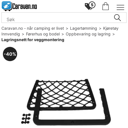
5
Caravan.no - når camping er livet
>
Lagertømming
>
Kjøretøy
Innvendig
>
Førerhus og bodel
>
Oppbevaring og lagring
>
Lagringsnett for veggmontering
40%