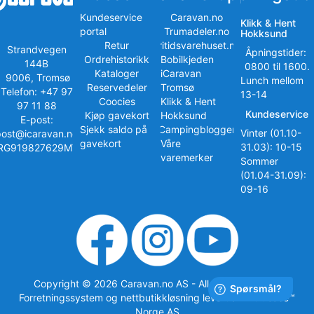
Kundeservice
Caravan.no
Klikk & Hent
portal
Trumadeler.no
Hokksund
Retur
Fritidsvarehuset.no
Strandvegen
Åpningstider:
Ordrehistorikk
Bobilkjeden
144B
0800 til 1600.
Kataloger
iCaravan
9006, Tromsø
Lunch mellom
Reservedeler
Tromsø
Telefon: +47 97
13-14
Coocies
Klikk & Hent
97 11 88
Kundeservice
Kjøp gavekort
Hokksund
E-post:
Sjekk saldo på
iCampingbloggen
Vinter (01.10-
post@icaravan.no
gavekort
Våre
31.03): 10-15
RG919827629MVA
varemerker
Sommer
(01.04-31.09):
09-16
Copyright © 2026 Caravan.no AS - All rights reserved
Forretningssystem
og
nettbutikkløsning
levert av
Multicase™
Norge AS