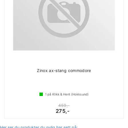
Zinox ax-stang commodore
1
på Klikk & Hent (Hokksund)
459,-
275,-
Her ser du produkter du nylig har sett på: