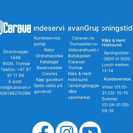
Kundeservice
iCaravanGruppen
Åpningstid
Kundeservice
Caravan.no
Klikk & Hent
portal
Trumadeler.no
Hokksund
Retur
Fritidsvarehuset.no
Strandvegen
Åpningstider:
Ordrehistorikk
Bobilkjeden
144B
0800 til 1600.
Kataloger
iCaravan
9006, Tromsø
Lunch mellom
Reservedeler
Tromsø
Telefon: +47 97
13-14
Coocies
Klikk & Hent
97 11 88
Kundeservice
Kjøp gavekort
Hokksund
E-post:
Sjekk saldo på
iCampingbloggen
Vinter (01.10-
post@icaravan.no
gavekort
Våre
31.03): 10-15
RG919827629MVA
varemerker
Sommer
(01.04-31.09):
09-16