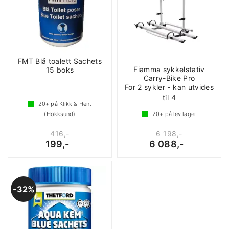
FMT Blå toalett Sachets
Fiamma sykkelstativ
15 boks
Carry-Bike Pro
For 2 sykler - kan utvides
til 4
20+
på Klikk & Hent
(Hokksund)
20+
på lev.lager
416,-
6 198,-
199,-
6 088,-
32%