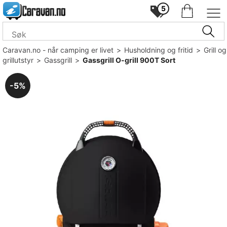
5
Caravan.no - når camping er livet
>
Husholdning og fritid
>
Grill og
grillutstyr
>
Gassgrill
>
Gassgrill O-grill 900T Sort
5%