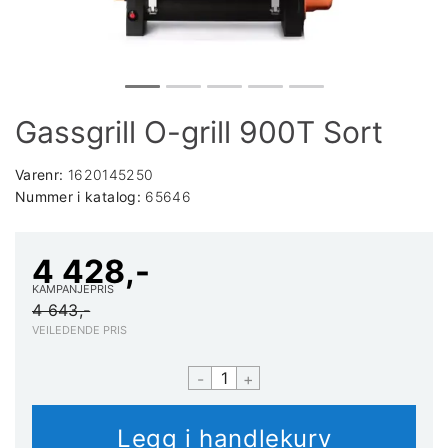
Gassgrill O-grill 900T Sort
Varenr:
1620145250
Nummer i katalog:
65646
4 428,-
KAMPANJEPRIS
4 643,-
VEILEDENDE PRIS
-
+