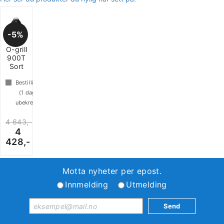
5%
Gassgrill
O-grill
900T
Sort
Bestillingsvare
(
1
dager
ubekreftet)
4 643,-
4
428,-
Motta nyheter per epost.
Innmelding
Utmelding