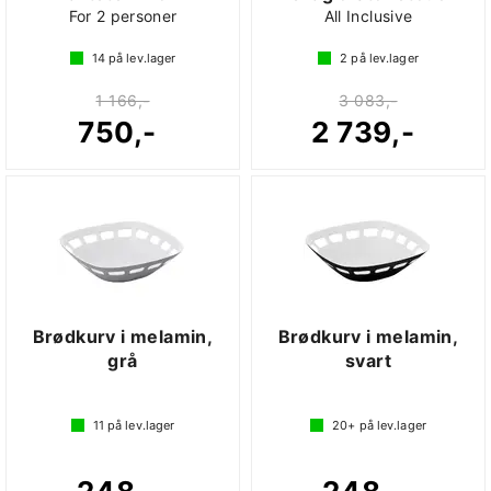
For 2 personer
All Inclusive
14
på lev.lager
2
på lev.lager
1 166,-
3 083,-
750,-
2 739,-
Brødkurv i melamin,
Brødkurv i melamin,
grå
svart
11
på lev.lager
20+
på lev.lager