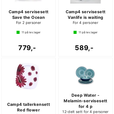
Camp4 servisesett
Camp4 servisesett
Save the Ocean
Vanlife is waiting
For 2 personer
For 4 personer
11
på lev.lager
11
på lev.lager
779,-
589,-
Deep Water -
Melamin-servisesett
Camp4 tallerkensett
for 4 p
Red flower
12-delt sett for 4 personer