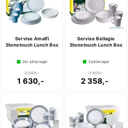
Servise Amalfi
Servise Bellagio
Stonetouch Lunch Box
Stonetouch Lunch Box
20+
på lev.lager
3
på lev.lager
2 048,-
2 499,-
1 630,-
2 358,-