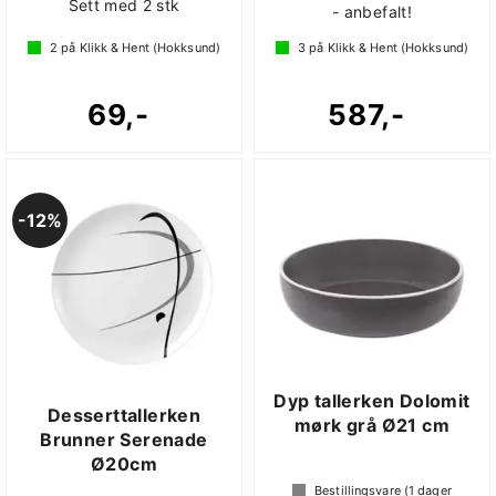
Sett med 2 stk
- anbefalt!
2
på Klikk & Hent (Hokksund)
3
på Klikk & Hent (Hokksund)
69,-
587,-
12%
Dyp tallerken Dolomit
Desserttallerken
mørk grå Ø21 cm
Brunner Serenade
Ø20cm
Bestillingsvare (
1
dager