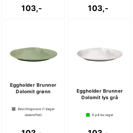
103,-
103,-
Eggholder Brunner
Eggholder Brunner
Dolomit grønn
Dolomit lys grå
Bestillingsvare (
1
dager
ubekreftet)
6
på lev.lager
103,-
103,-