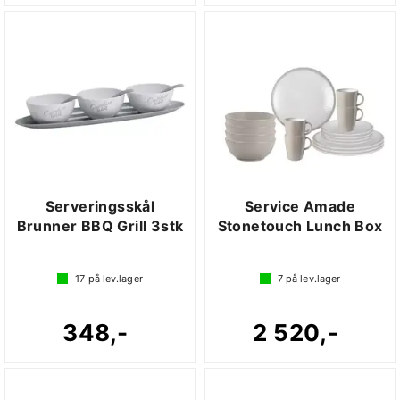
Serveringsskål
Service Amade
Brunner BBQ Grill 3stk
Stonetouch Lunch Box
17
på lev.lager
7
på lev.lager
348,-
2 520,-