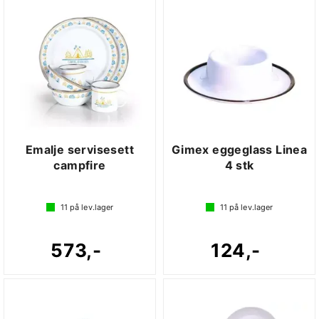
Emalje servisesett
Gimex eggeglass Linea
campfire
4 stk
11
på lev.lager
11
på lev.lager
573,-
124,-