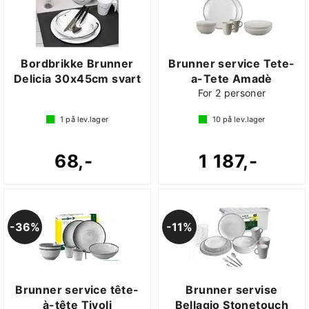
Bordbrikke Brunner
Brunner service Tete-
Delicia 30x45cm svart
a-Tete Amadè
For 2 personer
1
på lev.lager
10
på lev.lager
68,-
1 187,-
36%
11%
Brunner service tête-
Brunner servise
à-tête Tivoli
Bellagio Stonetouch