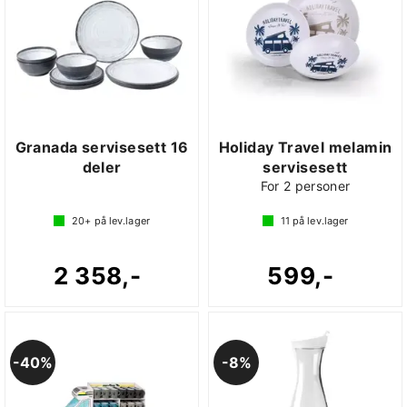
Granada servisesett 16
Holiday Travel melamin
deler
servisesett
For 2 personer
20+
på lev.lager
11
på lev.lager
2 358,-
599,-
40%
8%