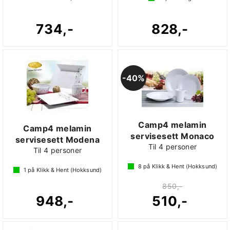
734,-
828,-
40%
Camp4 melamin
Camp4 melamin
servisesett Monaco
servisesett Modena
Til 4 personer
Til 4 personer
8
på Klikk & Hent (Hokksund)
1
på Klikk & Hent (Hokksund)
850,-
948,-
510,-