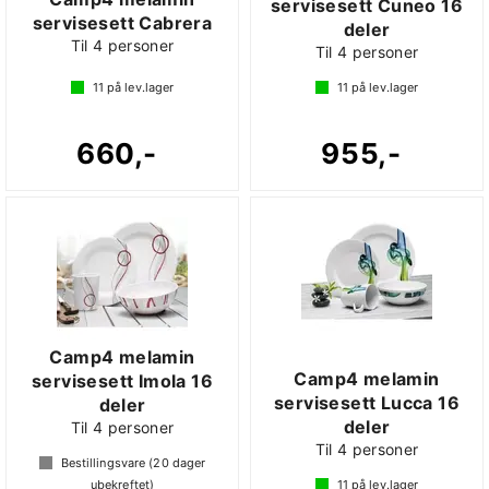
servisesett Cuneo 16
servisesett Cabrera
deler
Til 4 personer
Til 4 personer
11
på lev.lager
11
på lev.lager
660,-
955,-
Camp4 melamin
Camp4 melamin
servisesett Imola 16
servisesett Lucca 16
deler
deler
Til 4 personer
Til 4 personer
Bestillingsvare (
20
dager
ubekreftet)
11
på lev.lager