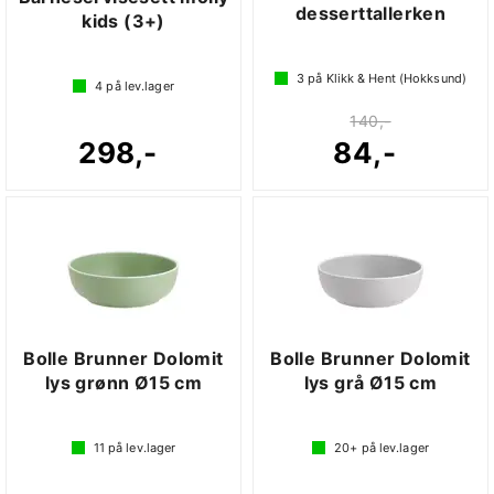
desserttallerken
kids (3+)
3
på Klikk & Hent (Hokksund)
4
på lev.lager
140,-
298,-
84,-
Bolle Brunner Dolomit
Bolle Brunner Dolomit
lys grønn Ø15 cm
lys grå Ø15 cm
11
på lev.lager
20+
på lev.lager