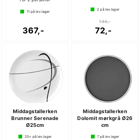
2
på lev.lager
11
på lev.lager
144,-
367,-
72,-
Middagstallerken
Middagstallerken
Brunner Serenade
Dolomit mørkgrå Ø26
Ø25cm
cm
20+
på lev.lager
7
på lev.lager