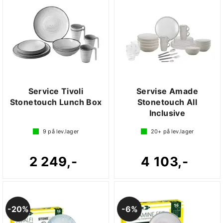
Service Tivoli
Servise Amade
Stonetouch Lunch Box
Stonetouch All
Inclusive
9
på lev.lager
20+
på lev.lager
2 249,-
4 103,-
20%
6%