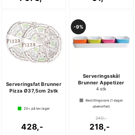
9%
Serveringsskål
Brunner Appetizer
Serveringsfat Brunner
4 stk
Pizza Ø37,5cm 2stk
Bestillingsvare (
1
dager
ubekreftet)
20+
på lev.lager
240,-
428,-
218,-