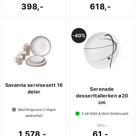
398,-
618,-
40%
Savanna servisesett 16
Serenade
deler
desserttallerken ø20
cm
Bestillingsvare (
1
dager
2
på Klikk & Hent (Hokksund)
ubekreftet)
101,-
1 578,-
61,-