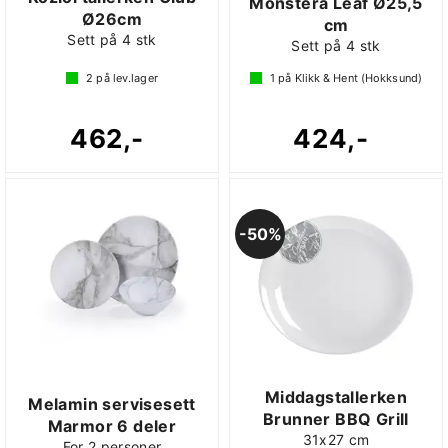
Monstera Leaf Ø25,5
Ø26cm
cm
Sett på 4 stk
Sett på 4 stk
2
på lev.lager
1
på Klikk & Hent (Hokksund)
462,-
424,-
50%
Middagstallerken
Melamin servisesett
Brunner BBQ Grill
Marmor 6 deler
31x27 cm
For 2 personer