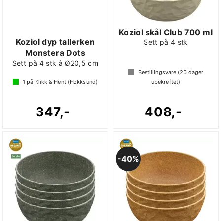
Koziol skål Club 700 ml
Koziol dyp tallerken
Sett på 4 stk
Monstera Dots
Sett på 4 stk à Ø20,5 cm
Bestillingsvare (
20
dager
1
på Klikk & Hent (Hokksund)
ubekreftet)
347,-
408,-
40%