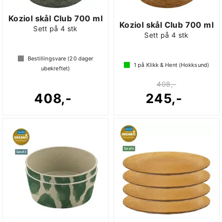
Koziol skål Club 700 ml
Koziol skål Club 700 ml
Sett på 4 stk
Sett på 4 stk
Bestillingsvare (
20
dager
1
på Klikk & Hent (Hokksund)
ubekreftet)
408,-
408,-
245,-