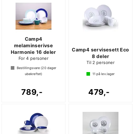
Camp4
melaminserivse
Camp4 servisesett Eco
Harmonie 16 deler
8 deler
For 4 personer
Til 2 personer
Bestillingsvare (
20
dager
ubekreftet)
11
på lev.lager
789,-
479,-