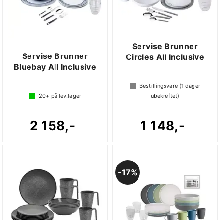
Servise Brunner
Servise Brunner
Circles All Inclusive
Bluebay All Inclusive
Bestillingsvare (
1
dager
20+
på lev.lager
ubekreftet)
2 158,-
1 148,-
17%