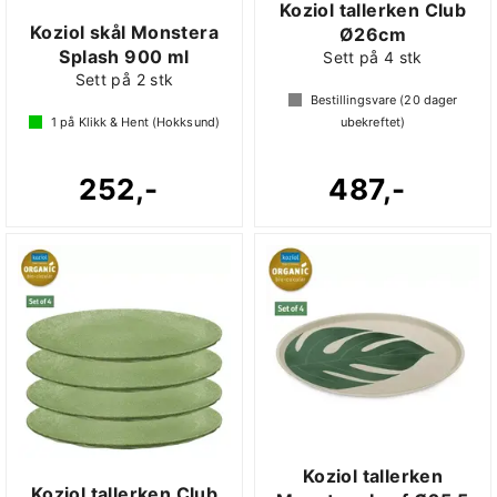
Koziol tallerken Club
Koziol skål Monstera
Ø26cm
Splash 900 ml
Sett på 4 stk
Sett på 2 stk
Bestillingsvare (
20
dager
1
på Klikk & Hent (Hokksund)
ubekreftet)
252,-
487,-
Koziol tallerken
Koziol tallerken Club