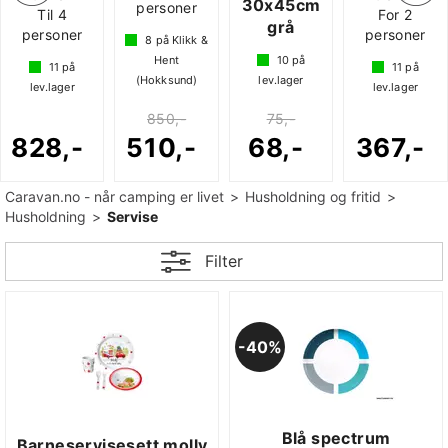
30x45cm
r
For 2
20+
på
11
p
grå
personer
 &
lev.lager
lev.lage
10
på
11
på
3 083,-
3 103,
)
lev.lager
lev.lager
1
1
75,-
860,-
400,
68,-
367,-
Caravan.no - når camping er livet
>
Husholdning og fritid
>
Husholdning
>
Servise
Filter
40%
Blå spectrum
Barneservisesett molly