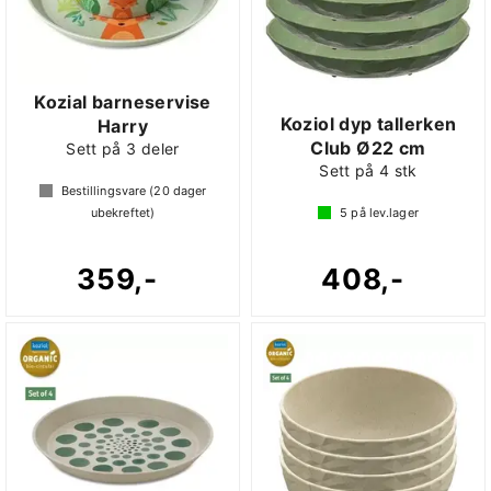
Kozial barneservise
Koziol dyp tallerken
Harry
Club Ø22 cm
Sett på 3 deler
Sett på 4 stk
Bestillingsvare (
20
dager
ubekreftet)
5
på lev.lager
359,-
408,-