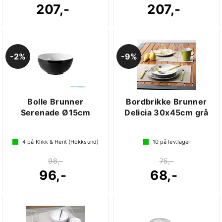
207,-
207,-
2%
9%
Bolle Brunner
Bordbrikke Brunner
Serenade Ø15cm
Delicia 30x45cm grå
4
på Klikk & Hent (Hokksund)
10
på lev.lager
98,-
75,-
96,-
68,-