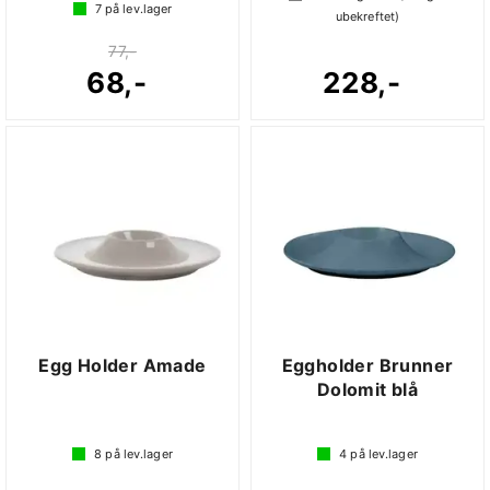
7
på lev.lager
ubekreftet)
77,-
68,-
228,-
Egg Holder Amade
Eggholder Brunner
Dolomit blå
8
på lev.lager
4
på lev.lager