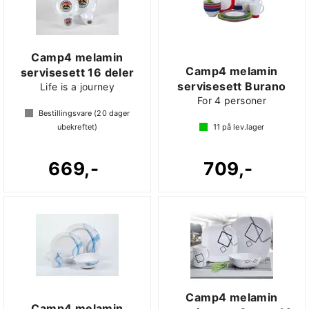
Camp4 melamin
Camp4 melamin
servisesett 16 deler
servisesett Burano
Life is a journey
For 4 personer
Bestillingsvare (
20
dager
ubekreftet)
11
på lev.lager
669,-
709,-
Camp4 melamin
Camp4 melamin