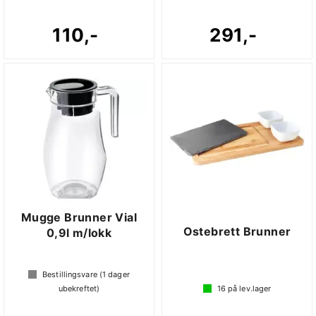
110,-
291,-
Mugge Brunner Vial
Ostebrett Brunner
0,9l m/lokk
Bestillingsvare (
1
dager
ubekreftet)
16
på lev.lager