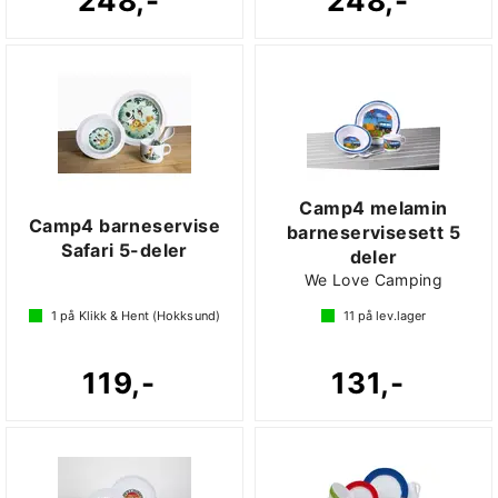
248,-
248,-
Camp4 melamin
Camp4 barneservise
barneservisesett 5
Safari 5-deler
deler
We Love Camping
1
på Klikk & Hent (Hokksund)
11
på lev.lager
119,-
131,-