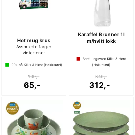
Karaffel Brunner 1l
Hot mug krus
m/hvitt lokk
Assorterte farger
vintertoner
Bestillingsvare Klikk & Hent
20+
på Klikk & Hent (Hokksund)
(Hokksund)
109,-
340,-
65,-
312,-