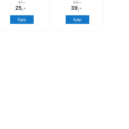
41,-
65,-
25,-
39,-
Kjøp
Kjøp