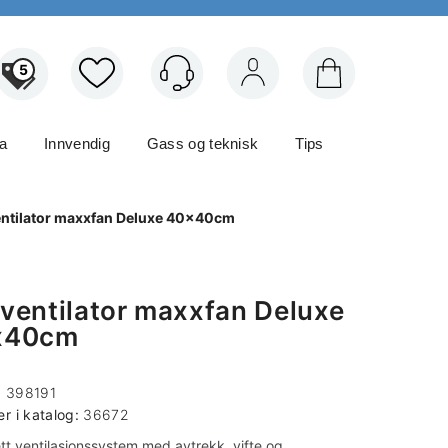
5
Logg inn
ma
Innvendig
Gass og teknisk
Tips
ntilator maxxfan Deluxe 40x40cm
ventilator maxxfan Deluxe
x40cm
:
398191
 i katalog:
36672
tt ventilasjonssystem med avtrekk, vifte og