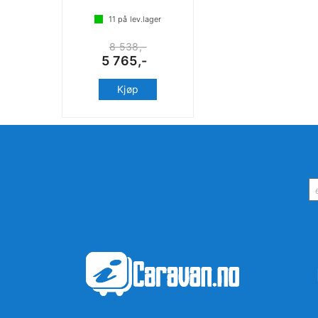
11
på lev.lager
8 538,-
5 765,-
Kjøp