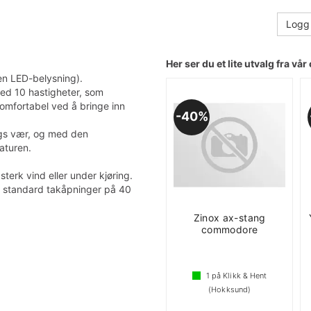
Logg 
Her ser du et lite utvalg fra vår 
en LED-belysning).
med 10 hastigheter, som
komfortabel ved å bringe inn
40%
lags vær, og med den
aturen.
sterk vind eller under kjøring.
lle standard takåpninger på 40
Zinox ax-stang
commodore
1
på Klikk & Hent
(Hokksund)