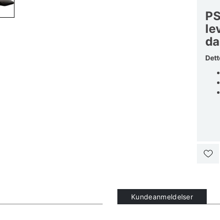
PS
le
da
Dett
Kundeanmeldelser