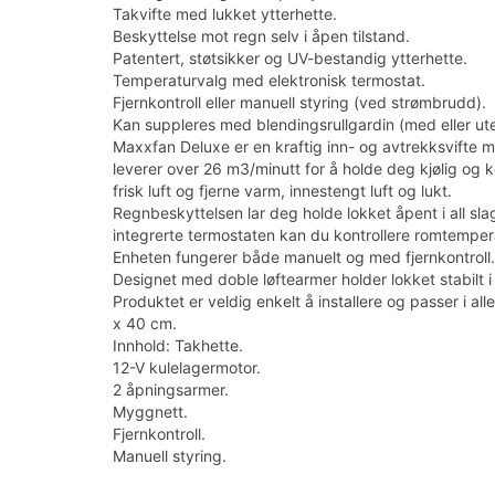
Takvifte med lukket ytterhette.
Beskyttelse mot regn selv i åpen tilstand.
Patentert, støtsikker og UV-bestandig ytterhette.
Temperaturvalg med elektronisk termostat.
Fjernkontroll eller manuell styring (ved strømbrudd).
Kan suppleres med blendingsrullgardin (med eller ut
Maxxfan Deluxe er en kraftig inn- og avtrekksvifte 
leverer over 26 m3/minutt for å holde deg kjølig og 
frisk luft og fjerne varm, innestengt luft og lukt.
Regnbeskyttelsen lar deg holde lokket åpent i all s
integrerte termostaten kan du kontrollere romtemper
Enheten fungerer både manuelt og med fjernkontroll.
Designet med doble løftearmer holder lokket stabilt i 
Produktet er veldig enkelt å installere og passer i a
x 40 cm.
Innhold: Takhette.
12-V kulelagermotor.
2 åpningsarmer.
Myggnett.
Fjernkontroll.
Manuell styring.