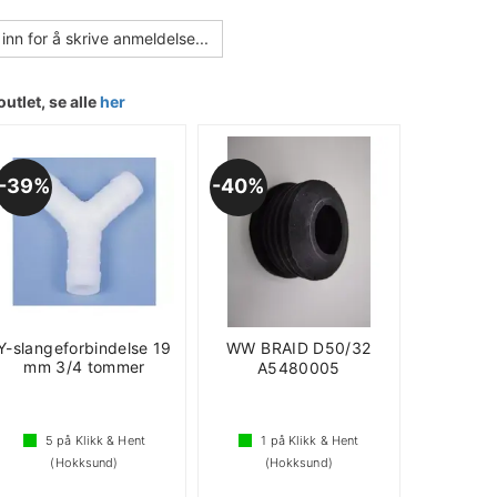
inn for å skrive anmeldelse...
outlet, se alle
her
39%
40%
Y-slangeforbindelse 19
WW BRAID D50/32
mm 3/4 tommer
A5480005
5
på Klikk & Hent
1
på Klikk & Hent
(Hokksund)
(Hokksund)