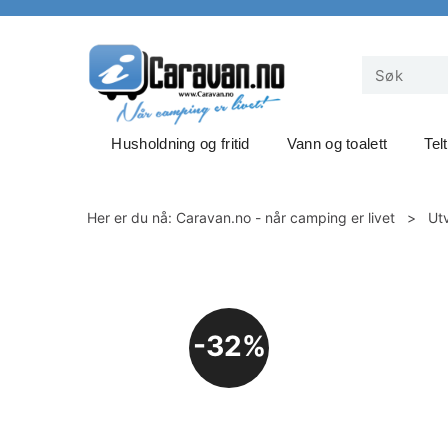
Husholdning og fritid
Vann og toalett
Tel
Her er du nå:
Caravan.no - når camping er livet
>
Ut
32%