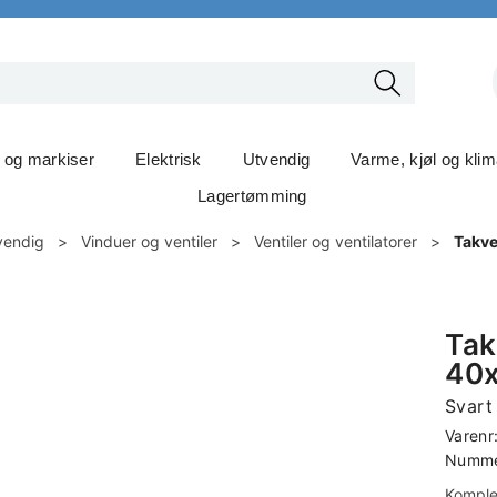
t og markiser
Elektrisk
Utvendig
Varme, kjøl og kli
Lagertømming
vendig
>
Vinduer og ventiler
>
Ventiler og ventilatorer
>
Takve
Tak
40
Svart
Varenr
Nummer
Komple