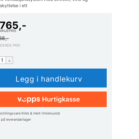
kyttelse i ett
 765,-
ANJEPRIS
38,-
EDENDE PRIS
+
estillingsvare Klikk & Hent (Hokksund)
1
på leverandørlager