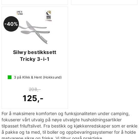
40%
Silwy bestikksett
Tricky 3-i-1
3
på Klikk & Hent (Hokksund)
208,-
125,-
For å maksimere komforten og funksjonaliteten under camping,
fokuserer vårt utvalg på nøye utvalgte husholdningsartikler
tilpasset friluftslivet. Fra bestikk og kjøkkenredskaper som er enkle
å pakke og ta med, til boller og oppbevaringssystemer for å holde
matvarene sikre og friske. Vi tilbyr også praktiske