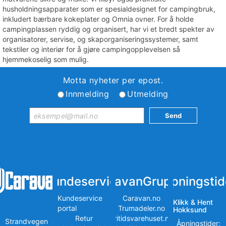
husholdningsapparater som er spesialdesignet for campingbruk,
inkludert bærbare kokeplater og Omnia ovner. For å holde
campingplassen ryddig og organisert, har vi et bredt spekter av
organisatorer, servise, og skaporganiseringssystemer, samt
tekstiler og interiør for å gjøre campingopplevelsen så
hjemmekoselig som mulig.
Motta nyheter per epost.
Innmelding
Utmelding
Kundeservice
iCaravanGruppen
Åpningstid
Kundeservice
Caravan.no
Klikk & Hent
portal
Trumadeler.no
Hokksund
Retur
Fritidsvarehuset.no
Strandvegen
Åpningstider: