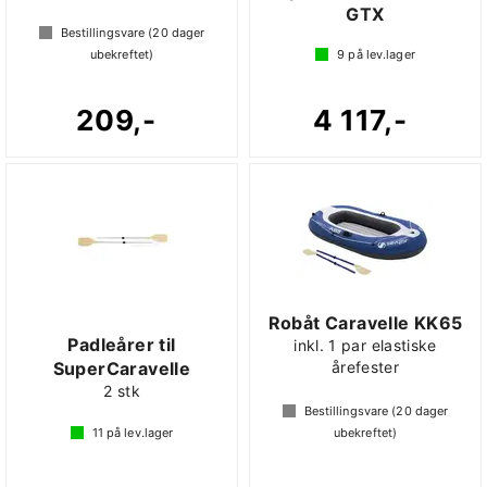
GTX
Bestillingsvare (
20
dager
ubekreftet)
9
på lev.lager
209,-
4 117,-
Robåt Caravelle KK65
Padleårer til
inkl. 1 par elastiske
SuperCaravelle
årefester
2 stk
Bestillingsvare (
20
dager
11
på lev.lager
ubekreftet)