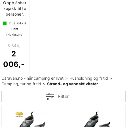
Oppblåsbar
kajakk til to
personer.
2
på Klikk &
Hent
(Hokksund)
3 344,-
2
006,-
Caravan.no - når camping er livet
>
Husholdning og fritid
>
Camping, tur og fritid
>
Strand- og vannaktiviteter
Filter