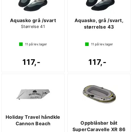
Aquasko grå /svart
Aquasko, grå /svart,
Størrelse 41
størrelse 43
11
på lev.lager
11
på lev.lager
117,-
117,-
Holiday Travel håndkle
Oppblåsbar båt
Cannon Beach
SuperCaravelle XR 86