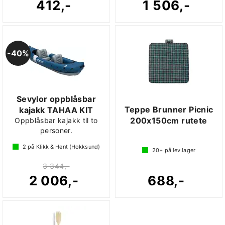
412,-
1 506,-
40%
Sevylor oppblåsbar
Teppe Brunner Picnic
kajakk TAHAA KIT
200x150cm rutete
Oppblåsbar kajakk til to
personer.
2
på Klikk & Hent (Hokksund)
20+
på lev.lager
3 344,-
2 006,-
688,-