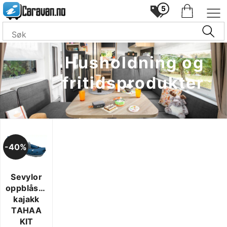
5
Husholdning og
fritidsprodukter
40%
Sevylor
oppblåsbar
kajakk
TAHAA
KIT