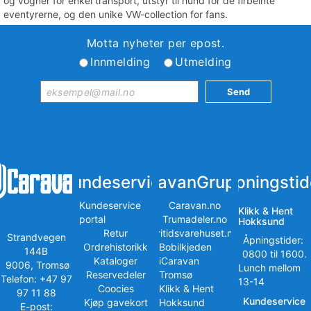
og vogner for enkel transport, utstyr til hund for de firbeinte
eventyrerne, og den unike VW-collection for fans.
Motta nyheter per epost.
Innmelding
Utmelding
Kundeservice
iCaravanGruppen
Åpningstid
Kundeservice
Caravan.no
Klikk & Hent
portal
Trumadeler.no
Hokksund
Retur
Fritidsvarehuset.no
Strandvegen
Åpningstider:
Ordrehistorikk
Bobilkjeden
144B
0800 til 1600.
Kataloger
iCaravan
9006, Tromsø
Lunch mellom
Reservedeler
Tromsø
Telefon: +47 97
13-14
Coocies
Klikk & Hent
97 11 88
Kundeservice
Kjøp gavekort
Hokksund
E-post: