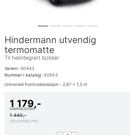
Hindermann utvendig
termomatte
Til helintegrert bobiler
Varenr:
90943
Nummer i katalog:
90943
Universell frontruteisolasjon - 2,67 x 1,3 m
1 179,-
KAMPANJEPRIS
1 440,-
VEILEDENDE PRIS