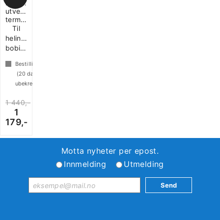
Hindermann
utvendig
termomatte
Til
helintegrert
bobiler
Bestillingsvare
(
20
dager
ubekreftet)
1 440,-
1
179,-
Motta nyheter per epost.
Innmelding
Utmelding