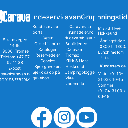
Kundeservice
iCaravanGruppen
Åpningstid
Kundeservice
Caravan.no
Klikk & Hent
portal
Trumadeler.no
Hokksund
Retur
Fritidsvarehuset.no
Strandvegen
Åpningstider:
Ordrehistorikk
Bobilkjeden
144B
0800 til 1600.
Kataloger
iCaravan
9006, Tromsø
Lunch mellom
Reservedeler
Tromsø
Telefon: +47 97
13-14
Coocies
Klikk & Hent
97 11 88
Kundeservice
Kjøp gavekort
Hokksund
E-post:
Sjekk saldo på
iCampingbloggen
Vinter (01.10-
post@icaravan.no
gavekort
Våre
31.03): 10-15
RG919827629MVA
varemerker
Sommer
(01.04-31.09):
09-16