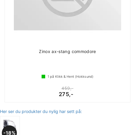
Zinox ax-stang commodore
1
på Klikk & Hent (Hokksund)
459,-
275,-
Her ser du produkter du nylig har sett på:
18%