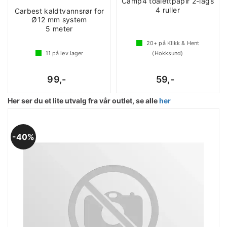
Camp4 toalettpapir 2-lags
4 ruller
Carbest kaldtvannsrør for
Ø12 mm system
5 meter
20+
på Klikk & Hent
11
på lev.lager
(Hokksund)
99,-
59,-
Her ser du et lite utvalg fra vår outlet, se alle
her
40%