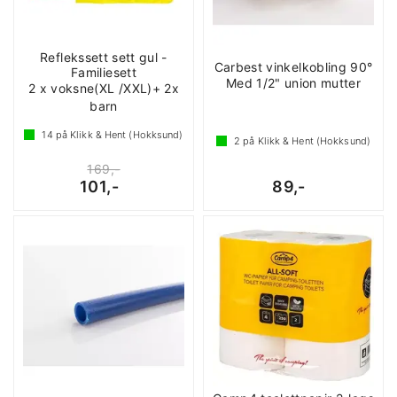
Reflekssett sett gul -
Carbest vinkelkobling 90°
Familiesett
Med 1/2" union mutter
2 x voksne(XL /XXL)+ 2x
barn
14
på Klikk & Hent (Hokksund)
2
på Klikk & Hent (Hokksund)
169,-
101,-
89,-