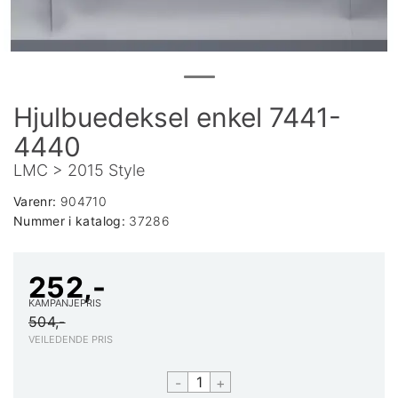
Hjulbuedeksel enkel 7441-
4440
LMC > 2015 Style
Varenr:
904710
Nummer i katalog:
37286
252,-
KAMPANJEPRIS
504,-
VEILEDENDE PRIS
-
+