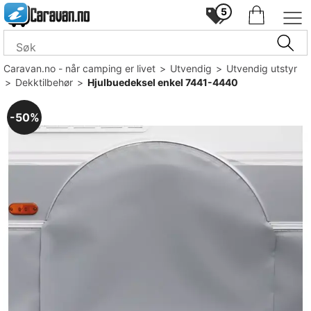
5
Caravan.no - når camping er livet
>
Utvendig
>
Utvendig utstyr
>
Dekktilbehør
>
Hjulbuedeksel enkel 7441-4440
50%