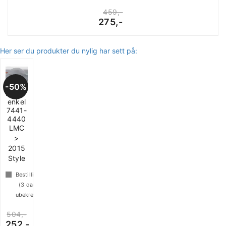
459,-
275,-
Her ser du produkter du nylig har sett på:
50%
Hjulbuedeksel
enkel
7441-
4440
LMC
>
2015
Style
Bestillingsvare
(
3
dager
ubekreftet)
504,-
252,-