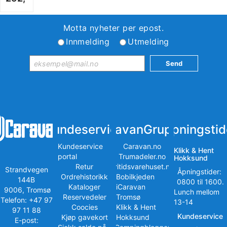
Motta nyheter per epost.
Innmelding
Utmelding
Kundeservice
iCaravanGruppen
Åpningstid
Kundeservice
Caravan.no
Klikk & Hent
portal
Trumadeler.no
Hokksund
Retur
Fritidsvarehuset.no
Strandvegen
Åpningstider:
Ordrehistorikk
Bobilkjeden
144B
0800 til 1600.
Kataloger
iCaravan
9006, Tromsø
Lunch mellom
Reservedeler
Tromsø
Telefon: +47 97
13-14
Coocies
Klikk & Hent
97 11 88
Kundeservice
Kjøp gavekort
Hokksund
E-post: