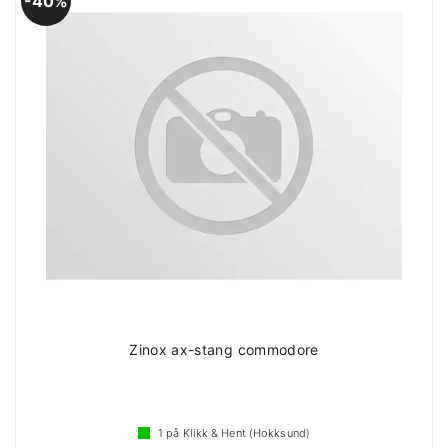
40%
Zinox ax-stang commodore
1
på Klikk & Hent (Hokksund)