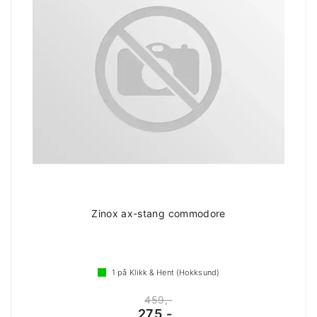
Zinox ax-stang commodore
1
på Klikk & Hent (Hokksund)
459,-
275,-