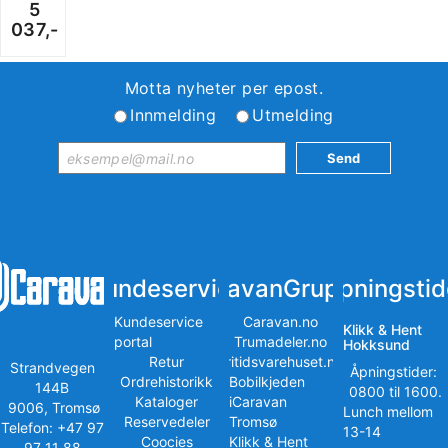
5
037,-
Motta nyheter per epost.
Innmelding
Utmelding
Kundeservice
iCaravanGruppen
Åpningstid
Kundeservice
Caravan.no
Klikk & Hent
portal
Trumadeler.no
Hokksund
Retur
Fritidsvarehuset.no
Strandvegen
Åpningstider:
Ordrehistorikk
Bobilkjeden
144B
0800 til 1600.
Kataloger
iCaravan
9006, Tromsø
Lunch mellom
Reservedeler
Tromsø
Telefon: +47 97
13-14
Coocies
Klikk & Hent
97 11 88