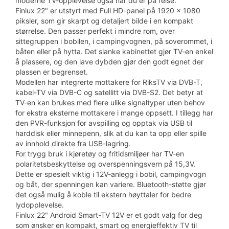
moderne TV-opplevelse også når du er på reise.
Finlux 22" er utstyrt med Full HD-panel på 1920 x 1080
piksler, som gir skarpt og detaljert bilde i en kompakt
størrelse. Den passer perfekt i mindre rom, over
sittegruppen i bobilen, i campingvognen, på soverommet, i
båten eller på hytta. Det slanke kabinettet gjør TV-en enkel
å plassere, og den lave dybden gjør den godt egnet der
plassen er begrenset.
Modellen har integrerte mottakere for RiksTV via DVB-T,
kabel-TV via DVB-C og satellitt via DVB-S2. Det betyr at
TV-en kan brukes med flere ulike signaltyper uten behov
for ekstra eksterne mottakere i mange oppsett. I tillegg har
den PVR-funksjon for avspilling og opptak via USB til
harddisk eller minnepenn, slik at du kan ta opp eller spille
av innhold direkte fra USB-lagring.
For trygg bruk i kjøretøy og fritidsmiljøer har TV-en
polaritetsbeskyttelse og overspenningsvern på 15,3V.
Dette er spesielt viktig i 12V-anlegg i bobil, campingvogn
og båt, der spenningen kan variere. Bluetooth-støtte gjør
det også mulig å koble til ekstern høyttaler for bedre
lydopplevelse.
Finlux 22" Android Smart-TV 12V er et godt valg for deg
som ønsker en kompakt, smart og energieffektiv TV til