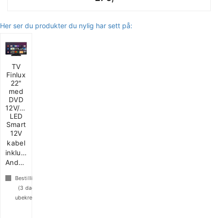
Her ser du produkter du nylig har sett på:
TV
Finlux
22"
med
DVD
12V/230V
LED
Smart
12V
kabel
inkludert.
Androide
Bestillingsvare
(
3
dager
ubekreftet)