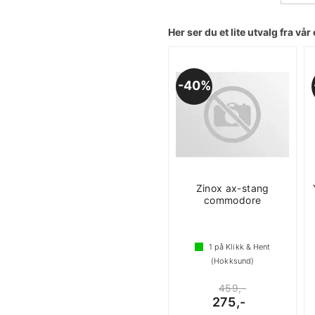
Her ser du et lite utvalg fra vår 
40%
Zinox ax-stang
commodore
1
på Klikk & Hent
(Hokksund)
459,-
275,-