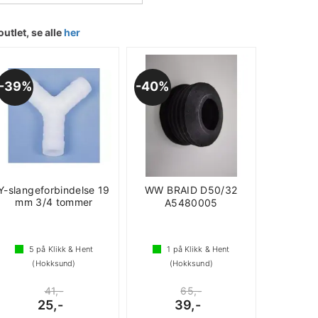
outlet, se alle
her
39%
40%
Y-slangeforbindelse 19
WW BRAID D50/32
mm 3/4 tommer
A5480005
5
på Klikk & Hent
1
på Klikk & Hent
(Hokksund)
(Hokksund)
41,-
65,-
25,-
39,-