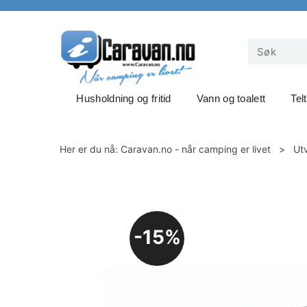
Husholdning og fritid
Vann og toalett
Tel
Her er du nå:
Caravan.no - når camping er livet
>
Ut
15%