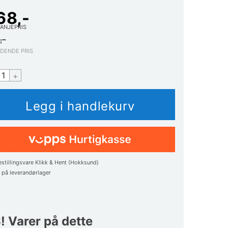
68,-
ANJEPRIS
,-
EDENDE PRIS
+
estillingsvare Klikk & Hent (Hokksund)
1
på leverandørlager
! Varer på dette