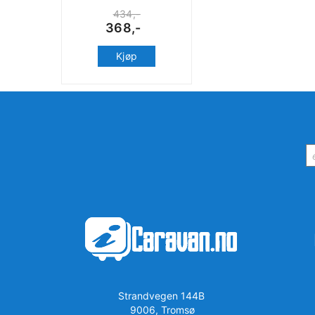
434,-
368,-
Kjøp
Strandvegen 144B
9006, Tromsø