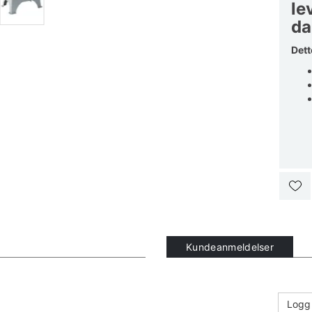
le
da
Dett
Kundeanmeldelser
Logg 