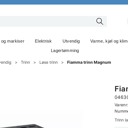
t og markiser
Elektrisk
Utvendig
Varme, kjøl og kli
Lagertømming
vendig
>
Trinn
>
Løse trinn
>
Fiamma trinn Magnum
Fia
0463
Varenr
Nummer
Trinn l