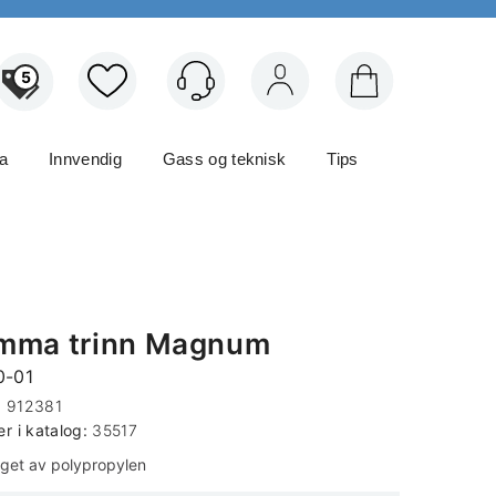
5
Logg inn
ma
Innvendig
Gass og teknisk
Tips
mma trinn Magnum
0-01
:
912381
 i katalog:
35517
aget av polypropylen