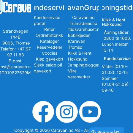
Kundeservice
iCaravanGruppen
Åpningstid
Kundeservice
Caravan.no
Klikk & Hent
portal
Trumadeler.no
Hokksund
Retur
Fritidsvarehuset.no
Strandvegen
Åpningstider:
Ordrehistorikk
Bobilkjeden
144B
0800 til 1600.
Kataloger
iCaravan
9006, Tromsø
Lunch mellom
Reservedeler
Tromsø
Telefon: +47 97
13-14
Coocies
Klikk & Hent
97 11 88
Kundeservice
Kjøp gavekort
Hokksund
E-post:
Sjekk saldo på
iCampingbloggen
Vinter (01.10-
post@icaravan.no
gavekort
Våre
31.03): 10-15
RG919827629MVA
varemerker
Sommer
(01.04-31.09):
09-16
Copyright © 2026 Caravan.no AS - All rights reserved