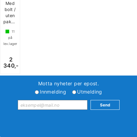
Med
bolt /
uten
pakning
11
på
lev.lager
2
340,-
Motta nyheter per epost.
Innmelding
Utmelding