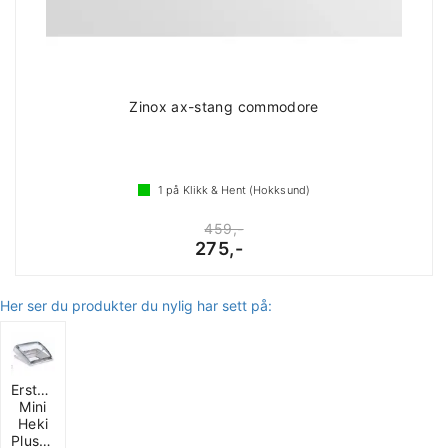
Zinox ax-stang commodore
1
på Klikk & Hent (Hokksund)
459,-
275,-
Her ser du produkter du nylig har sett på:
Erstatningsglass
Mini
Heki
Plus/Style