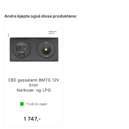
Andre kjøpte også disse produktene:
CBE gassalarm BMTG 12V
brun
Narkose- og LPG
11
på lev.lager
1 747,-