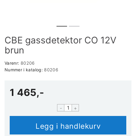
CBE gassdetektor CO 12V
brun
Varenr:
80206
Nummer i katalog:
80206
1 465,-
-
+