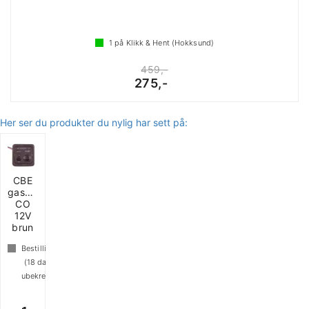
1
på Klikk & Hent (Hokksund)
459,-
275,-
Her ser du produkter du nylig har sett på:
CBE
gassdetektor
CO
12V
brun
Bestillingsvare
(
18
dager
ubekreftet)