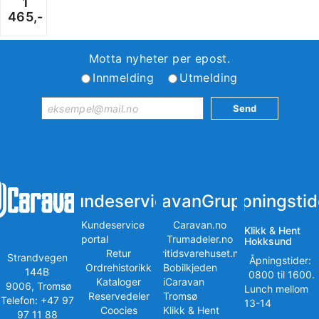
1
465,-
Motta nyheter per epost.
Innmelding
Utmelding
Kundeservice
iCaravanGruppen
Åpningstid
Kundeservice
Caravan.no
Klikk & Hent
portal
Trumadeler.no
Hokksund
Retur
Fritidsvarehuset.no
Strandvegen
Åpningstider:
Ordrehistorikk
Bobilkjeden
144B
0800 til 1600.
Kataloger
iCaravan
9006, Tromsø
Lunch mellom
Reservedeler
Tromsø
Telefon: +47 97
13-14
Coocies
Klikk & Hent
97 11 88