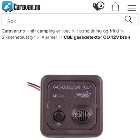
5
Caravan.no - når camping er livet
>
Husholdning og fritid
>
Sikkerhetsutstyr
>
Alarmer
>
CBE gassdetektor CO 12V brun