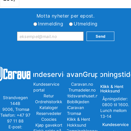
Motta nyheter per epost.
Innmelding
Utmelding
Kundeservice
iCaravanGruppen
Åpningstid
Kundeservice
Caravan.no
Klikk & Hent
portal
Trumadeler.no
Hokksund
Retur
Fritidsvarehuset.no
Strandvegen
Åpningstider:
Ordrehistorikk
Bobilkjeden
144B
0800 til 1600.
Kataloger
iCaravan
9006, Tromsø
Lunch mellom
Reservedeler
Tromsø
Telefon: +47 97
13-14
Coocies
Klikk & Hent
97 11 88
Kundeservice
Kjøp gavekort
Hokksund
E-post:
Sjekk saldo på
iCampingbloggen