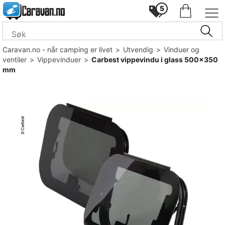
5
Caravan.no - når camping er livet
>
Utvendig
>
Vinduer og
ventiler
>
Vippevinduer
>
Carbest vippevindu i glass 500x350
mm