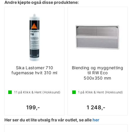
Andre kjøpte også disse produktene:
Sika Lastomer 710
Blending og myggnetting
fugemasse hvit 310 ml
til RW Eco
500x350 mm
11
på Klikk & Hent (Hokksund)
1
på Klikk & Hent (Hokksund)
199,-
1 248,-
Her ser du et lite utvalg fra vår outlet, se alle
her