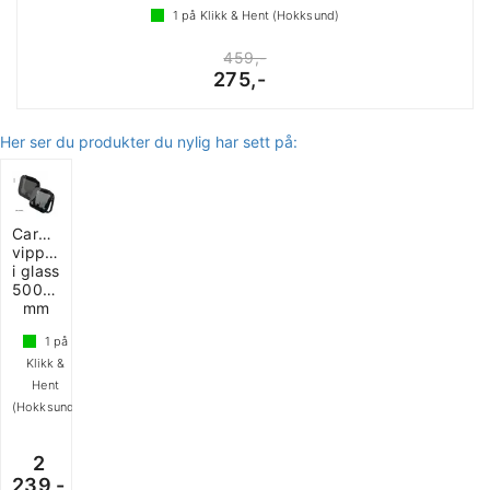
1
på Klikk & Hent (Hokksund)
459,-
275,-
Her ser du produkter du nylig har sett på:
Carbest
vippevindu
i glass
500x350
mm
1
på
Klikk &
Hent
(Hokksund)
2
239,-