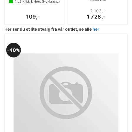
1
på Klikk & Hent (Hokksund)
2 103,-
109,-
1 728,-
Her ser du et lite utvalg fra vår outlet, se alle
her
40%