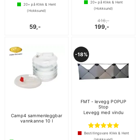
20+
på Klikk & Hent
20+
på Klikk & Hent
(Hokksund)
(Hokksund)
416,-
59,-
199,-
18%
FMT - levegg POPUP
Stop
Levegg med vindu
Camp4 sammenleggbar
vannkanne 10 l
Bestillingsvare Klikk & Hent
(Hokksund)