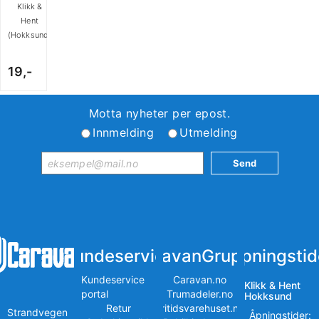
Klikk &
Hent
(Hokksund)
19,-
Motta nyheter per epost.
Innmelding
Utmelding
Kundeservice
iCaravanGruppen
Åpningstid
Kundeservice
Caravan.no
Klikk & Hent
portal
Trumadeler.no
Hokksund
Retur
Fritidsvarehuset.no
Strandvegen
Åpningstider: