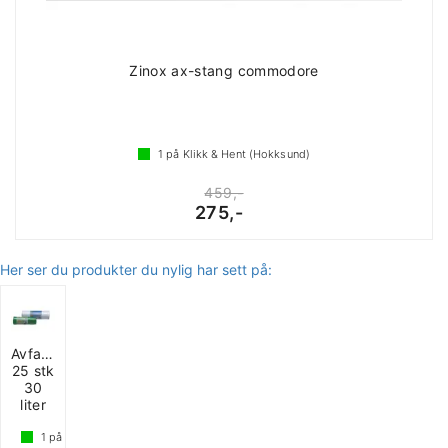
Zinox ax-stang commodore
1
på Klikk & Hent (Hokksund)
459,-
275,-
Her ser du produkter du nylig har sett på:
Avfallssekker
25 stk
30
liter
1
på