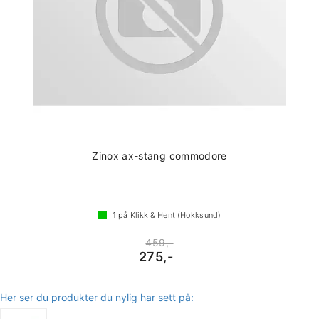
Zinox ax-stang commodore
1
på Klikk & Hent (Hokksund)
459,-
275,-
Her ser du produkter du nylig har sett på: