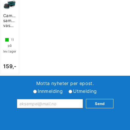
Camp4
sammenleggbar
vaskebalje
11
på
lev.lager
159,-
Motta nyheter per epost.
Innmelding
Utmelding