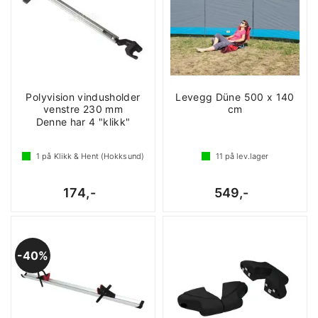
Polyvision vindusholder
Levegg Düne 500 x 140
venstre 230 mm
cm
Denne har 4 "klikk"
1
på Klikk & Hent (Hokksund)
11
på lev.lager
174,-
549,-
40%