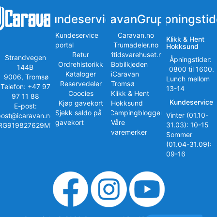
Kundeservice
iCaravanGruppen
Åpningstid
Kundeservice
Caravan.no
Klikk & Hent
portal
Trumadeler.no
Hokksund
Retur
Fritidsvarehuset.no
Strandvegen
Åpningstider:
Ordrehistorikk
Bobilkjeden
144B
0800 til 1600.
Kataloger
iCaravan
9006, Tromsø
Lunch mellom
Reservedeler
Tromsø
Telefon: +47 97
13-14
Coocies
Klikk & Hent
97 11 88
Kundeservice
Kjøp gavekort
Hokksund
E-post:
Sjekk saldo på
iCampingbloggen
Vinter (01.10-
post@icaravan.no
gavekort
Våre
31.03): 10-15
RG919827629MVA
varemerker
Sommer
(01.04-31.09):
09-16