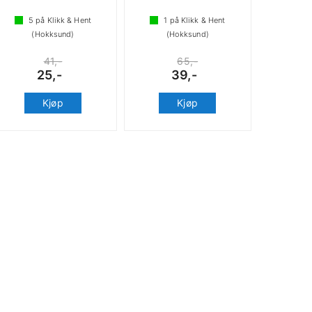
5
på Klikk & Hent
1
på Klikk & Hent
(Hokksund)
(Hokksund)
41,-
65,-
25,-
39,-
Kjøp
Kjøp