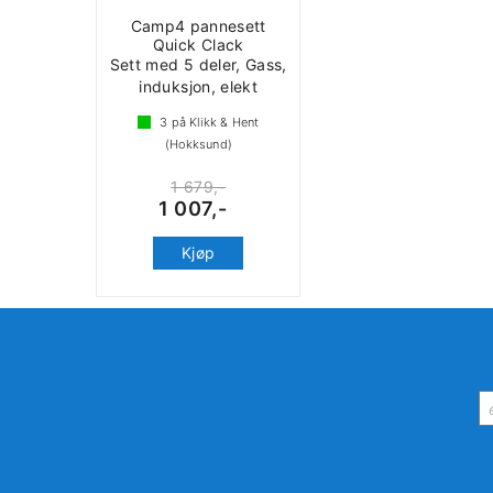
Camp4 pannesett
Quick Clack
Sett med 5 deler, Gass,
induksjon, elekt
3
på Klikk & Hent
(Hokksund)
1 679,-
1 007,-
Kjøp