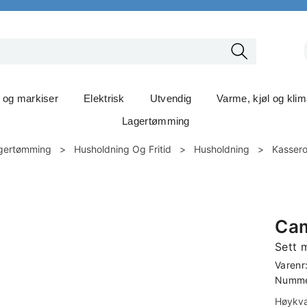
t og markiser
Elektrisk
Utvendig
Varme, kjøl og kli
Lagertømming
gertømming
>
Husholdning Og Fritid
>
Husholdning
>
Kassero
Cam
Sett 
Varenr
Nummer
Høykva