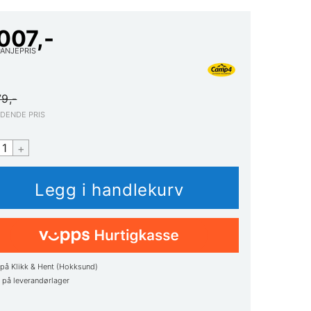
 007,-
ANJEPRIS
79,-
EDENDE PRIS
+
på Klikk & Hent (Hokksund)
1
på leverandørlager