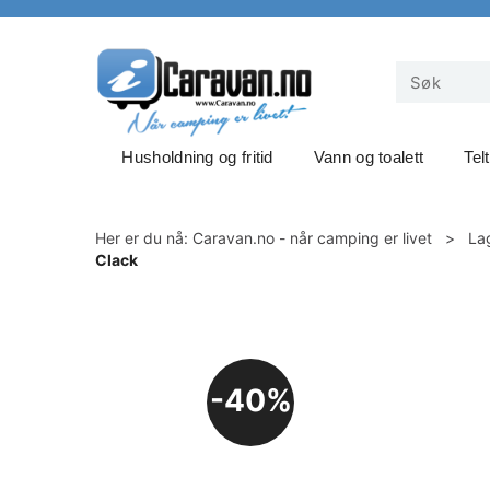
Husholdning og fritid
Vann og toalett
Tel
Her er du nå:
Caravan.no - når camping er livet
>
La
Clack
40%