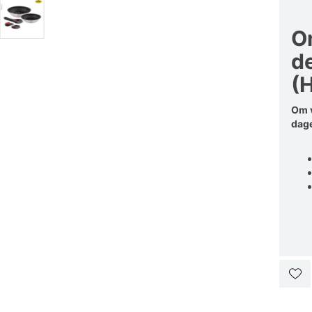
O
de
(
Om v
dage