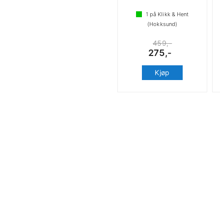
1
på Klikk & Hent
(Hokksund)
459,-
275,-
Kjøp