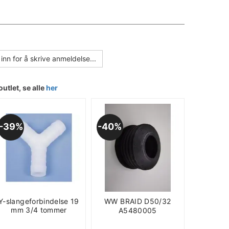
inn for å skrive anmeldelse...
outlet, se alle
her
39%
40%
Y-slangeforbindelse 19
WW BRAID D50/32
mm 3/4 tommer
A5480005