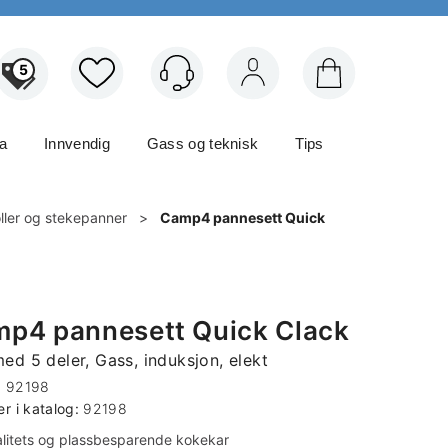
5
Logg inn
ma
Innvendig
Gass og teknisk
Tips
ller og stekepanner
>
Camp4 pannesett Quick
p4 pannesett Quick Clack
med 5 deler, Gass, induksjon, elekt
:
92198
 i katalog:
92198
litets og plassbesparende kokekar