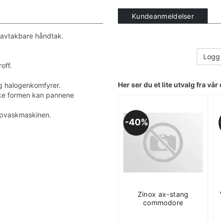
Kundeanmeldelser
 avtakbare håndtak.
Logg 
off.
Her ser du et lite utvalg fra vår 
og halogenkomfyrer.
ke formen kan pannene
oppvaskmaskinen.
40%
Zinox ax-stang
commodore