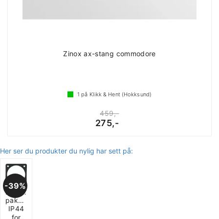
Zinox ax-stang commodore
1
på Klikk & Hent (Hokksund)
459,-
275,-
Her ser du produkter du nylig har sett på:
39%
Berker
pakning
IP44
for