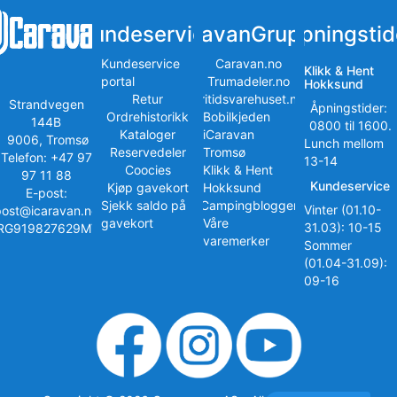
Kundeservice
iCaravanGruppen
Åpningstid
Kundeservice
Caravan.no
Klikk & Hent
portal
Trumadeler.no
Hokksund
Retur
Fritidsvarehuset.no
Strandvegen
Åpningstider:
Ordrehistorikk
Bobilkjeden
144B
0800 til 1600.
Kataloger
iCaravan
9006, Tromsø
Lunch mellom
Reservedeler
Tromsø
Telefon: +47 97
13-14
Coocies
Klikk & Hent
97 11 88
Kundeservice
Kjøp gavekort
Hokksund
E-post:
Sjekk saldo på
iCampingbloggen
Vinter (01.10-
post@icaravan.no
gavekort
Våre
31.03): 10-15
RG919827629MVA
varemerker
Sommer
(01.04-31.09):
09-16