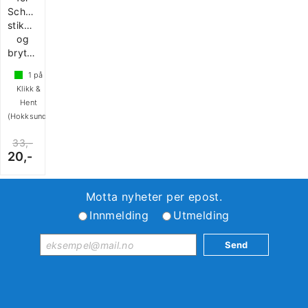
Schuko
stikkontakter
og
brytere
1
på
Klikk &
Hent
(Hokksund)
33,-
20,-
Motta nyheter per epost.
Innmelding
Utmelding