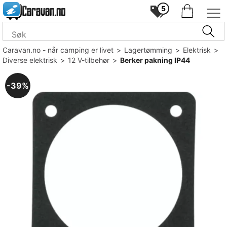
5
Caravan.no - når camping er livet
>
Lagertømming
>
Elektrisk
>
Diverse elektrisk
>
12 V-tilbehør
>
Berker pakning IP44
39%