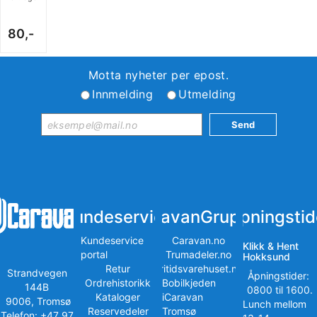
80,-
Motta nyheter per epost.
Innmelding
Utmelding
Kundeservice
iCaravanGruppen
Åpningstid
Kundeservice
Caravan.no
Klikk & Hent
portal
Trumadeler.no
Hokksund
Retur
Fritidsvarehuset.no
Strandvegen
Åpningstider:
Ordrehistorikk
Bobilkjeden
144B
0800 til 1600.
Kataloger
iCaravan
9006, Tromsø
Lunch mellom
Reservedeler
Tromsø
Telefon: +47 97