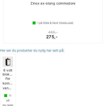
Zinox ax-stang commodore
1
på Klikk & Hent (Hokksund)
459,-
275,-
Her ser du produkter du nylig har sett på:
6 volt
blokkbatteri
For
kompakte
vannsystemer
11
på
lev.lager