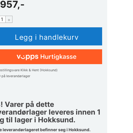
 957,-
+
estillingsvare Klikk & Hent (Hokksund)
9
på leverandørlager
! Varer på dette
verandørlager leveres innen 1
g til lager i Hokksund.
e leverandørlageret befinner seg i Hokksund.