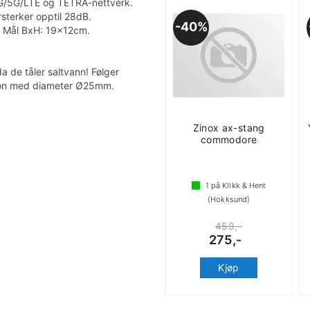
/4G/5G/LTE og TETRA-nettverk.
sterker opptil 28dB.
40%
. Mål BxH: 19x12cm.
da de tåler saltvann! Følger
ylon med diameter Ø25mm.
Zinox ax-stang
commodore
1
på Klikk & Hent
(Hokksund)
459,-
275,-
Kjøp