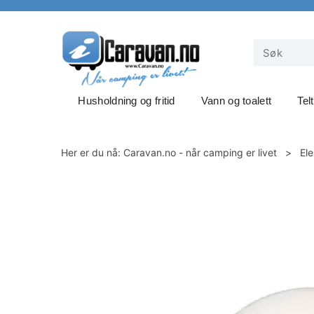
Husholdning og fritid
Vann og toalett
Tel
Her er du nå:
Caravan.no - når camping er livet
>
Ele