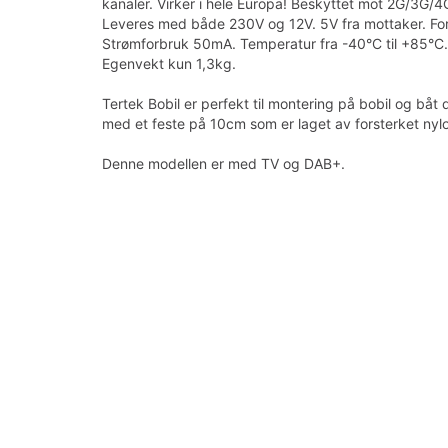
kanaler. Virker i hele Europa! Beskyttet mot 2G/3G
Leveres med både 230V og 12V. 5V fra mottaker. For
Strømforbruk 50mA. Temperatur fra -40°C til +85°C
Egenvekt kun 1,3kg.
Tertek Bobil er perfekt til montering på bobil og båt 
med et feste på 10cm som er laget av forsterket n
Denne modellen er med TV og DAB+.