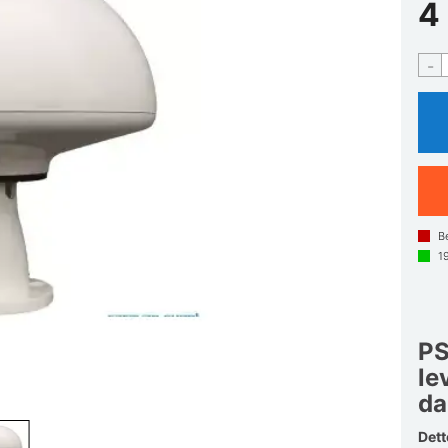
4
-
B
1
PS
le
da
Dett