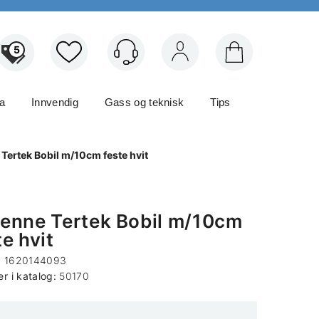
5
Logg inn
ma
Innvendig
Gass og teknisk
Tips
Tertek Bobil m/10cm feste hvit
enne Tertek Bobil m/10cm
te hvit
:
1620144093
 i katalog:
50170