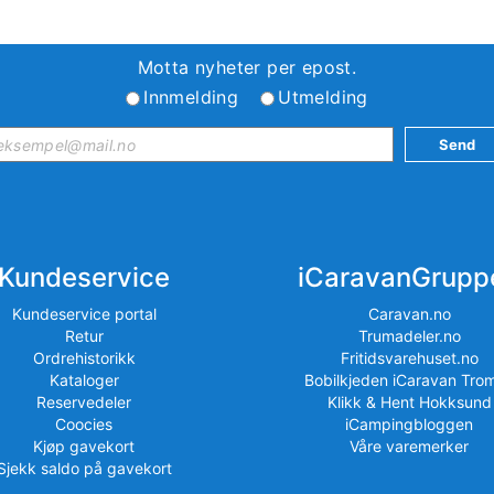
Motta nyheter per epost.
Innmelding
Utmelding
Kundeservice
iCaravanGrupp
Kundeservice portal
Caravan.no
Retur
Trumadeler.no
Ordrehistorikk
Fritidsvarehuset.no
Kataloger
Bobilkjeden iCaravan Tro
Reservedeler
Klikk & Hent Hokksund
Coocies
iCampingbloggen
Kjøp gavekort
Våre varemerker
Sjekk saldo på gavekort