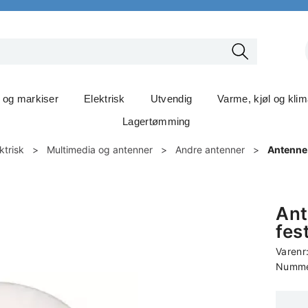
t og markiser
Elektrisk
Utvendig
Varme, kjøl og kli
Lagertømming
ktrisk
>
Multimedia og antenner
>
Andre antenner
>
Antenne 
Ant
fes
Varenr
Nummer