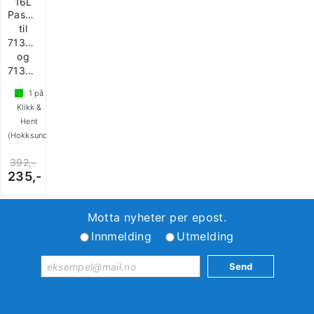
16L
Passer
til
713541
og
713542
1
på
Klikk &
Hent
(Hokksund)
392,-
235,-
Motta nyheter per epost.
Innmelding
Utmelding