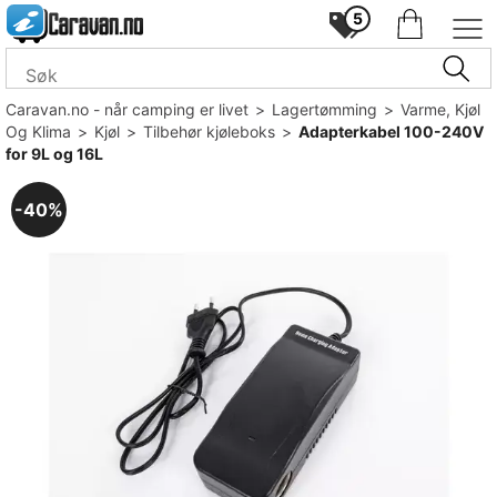
5
Caravan.no - når camping er livet
>
Lagertømming
>
Varme, Kjøl
Og Klima
>
Kjøl
>
Tilbehør kjøleboks
>
Adapterkabel 100-240V
for 9L og 16L
40%