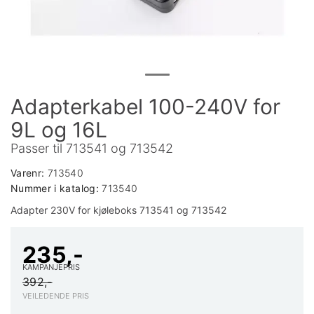
Adapterkabel 100-240V for
9L og 16L
Passer til 713541 og 713542
Varenr:
713540
Nummer i katalog:
713540
Adapter 230V for kjøleboks 713541 og 713542
235,-
KAMPANJEPRIS
392,-
VEILEDENDE PRIS