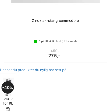
Zinox ax-stang commodore
1
på Klikk & Hent (Hokksund)
459,-
275,-
Her ser du produkter du nylig har sett på:
40%
Adapterkabel
100-
240V
for 9L
og