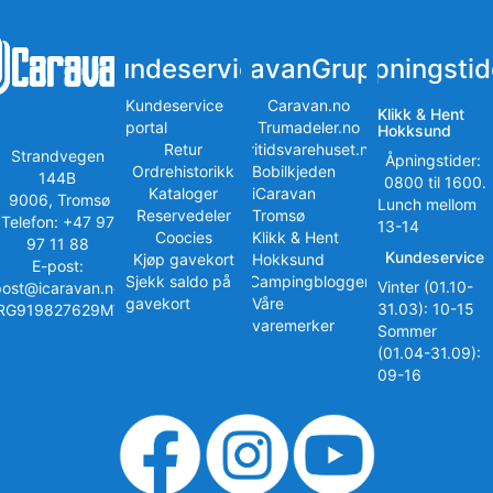
Kundeservice
iCaravanGruppen
Åpningstid
Kundeservice
Caravan.no
Klikk & Hent
portal
Trumadeler.no
Hokksund
Retur
Fritidsvarehuset.no
Strandvegen
Åpningstider:
Ordrehistorikk
Bobilkjeden
144B
0800 til 1600.
Kataloger
iCaravan
9006, Tromsø
Lunch mellom
Reservedeler
Tromsø
Telefon: +47 97
13-14
Coocies
Klikk & Hent
97 11 88
Kundeservice
Kjøp gavekort
Hokksund
E-post:
Sjekk saldo på
iCampingbloggen
Vinter (01.10-
post@icaravan.no
gavekort
Våre
31.03): 10-15
RG919827629MVA
varemerker
Sommer
(01.04-31.09):
09-16