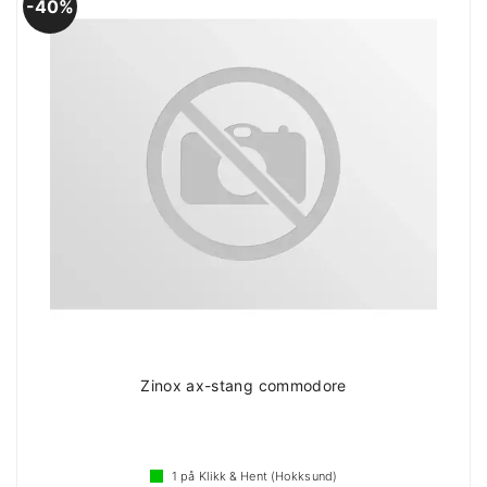
40%
Zinox ax-stang commodore
1
på Klikk & Hent (Hokksund)