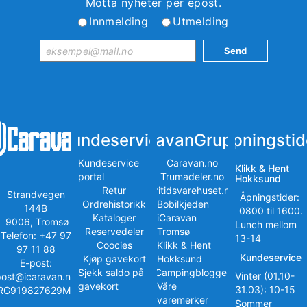
Motta nyheter per epost.
Innmelding
Utmelding
Kundeservice
iCaravanGruppen
Åpningstid
Kundeservice
Caravan.no
Klikk & Hent
portal
Trumadeler.no
Hokksund
Retur
Fritidsvarehuset.no
Strandvegen
Åpningstider:
Ordrehistorikk
Bobilkjeden
144B
0800 til 1600.
Kataloger
iCaravan
9006, Tromsø
Lunch mellom
Reservedeler
Tromsø
Telefon: +47 97
13-14
Coocies
Klikk & Hent
97 11 88
Kundeservice
Kjøp gavekort
Hokksund
E-post:
Sjekk saldo på
iCampingbloggen
Vinter (01.10-
post@icaravan.no
gavekort
Våre
31.03): 10-15
RG919827629MVA
varemerker
Sommer