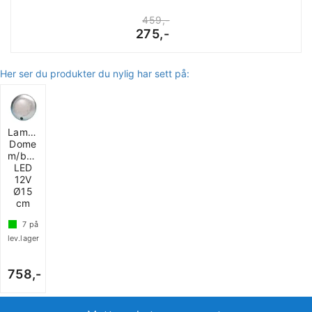
459,-
275,-
Her ser du produkter du nylig har sett på:
Lampe
Dome
m/bryter
LED
12V
Ø15
cm
7
på
lev.lager
758,-