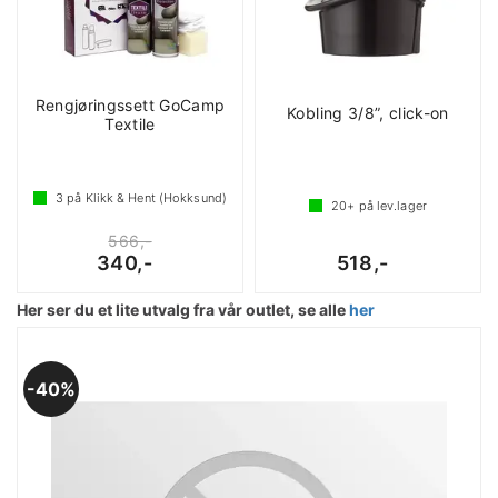
Rengjøringssett GoCamp
Kobling 3/8”, click-on
Textile
3
på Klikk & Hent (Hokksund)
20+
på lev.lager
566,-
340,-
518,-
Her ser du et lite utvalg fra vår outlet, se alle
her
40%