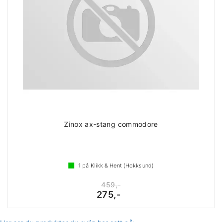
Zinox ax-stang commodore
1
på Klikk & Hent (Hokksund)
459,-
275,-