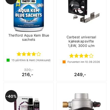
Thetford Aqua Kem Blue
Carbest universal
sachets
kjøleskapsvifte
1,8W, 3000 u/m
15
på Klikk & Hent (Hokksund)
Forventet inn
10.09.2026
320,-
216,-
249,-
40%