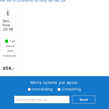
Her ser du produkter du nylig har sett på:
Senkepumpe
Powerjet
22l SB
1
på
Klikk &
Hent
(Hokksund)
958,-
Motta nyheter per epost.
Innmelding
Utmelding