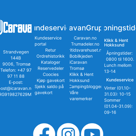
Kundeservice
iCaravanGruppen
Åpningstid
Kundeservice
Caravan.no
Klikk & Hent
portal
Trumadeler.no
Hokksund
Retur
Fritidsvarehuset.no
Strandvegen
Åpningstider:
Ordrehistorikk
Bobilkjeden
144B
0800 til 1600.
Kataloger
iCaravan
9006, Tromsø
Lunch mellom
Reservedeler
Tromsø
Telefon: +47 97
13-14
Coocies
Klikk & Hent
97 11 88
Kundeservice
Kjøp gavekort
Hokksund
E-post:
Sjekk saldo på
iCampingbloggen
Vinter (01.10-
post@icaravan.no
gavekort
Våre
31.03): 10-15
RG919827629MVA
varemerker
Sommer
(01.04-31.09):
09-16