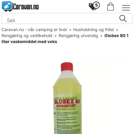
5
Caravan.no - når camping er livet
>
Husholdning og fritid
>
Rengjøring og vedlikehold
>
Rengjøring utvendig
>
Globex 80 1
liter vaskemiddel med voks