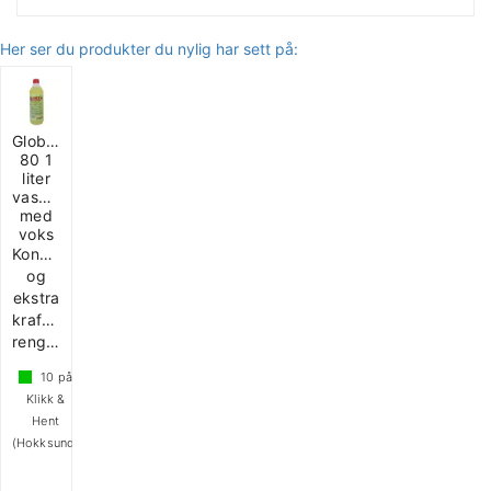
Her ser du produkter du nylig har sett på:
Globex
80 1
liter
vaskemiddel
med
voks
Konsentrert
og
ekstra
kraftig
rengjøring
10
på
Klikk &
Hent
(Hokksund)