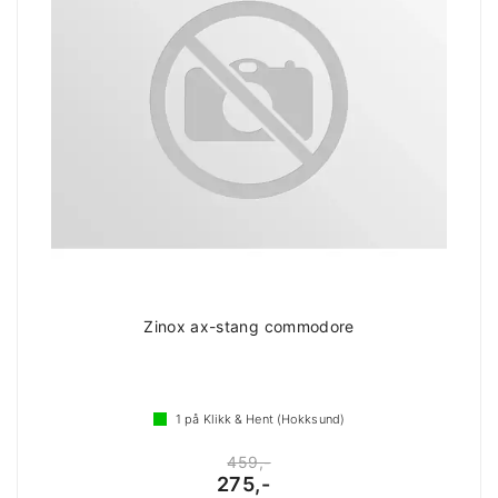
Zinox ax-stang commodore
1
på Klikk & Hent (Hokksund)
459,-
275,-