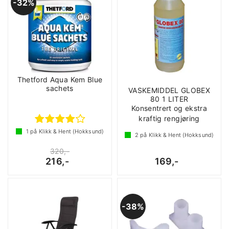
32%
Thetford Aqua Kem Blue
sachets
VASKEMIDDEL GLOBEX
80 1 LITER
Konsentrert og ekstra
kraftig rengjøring
1
på Klikk & Hent (Hokksund)
2
på Klikk & Hent (Hokksund)
320,-
216,-
169,-
38%