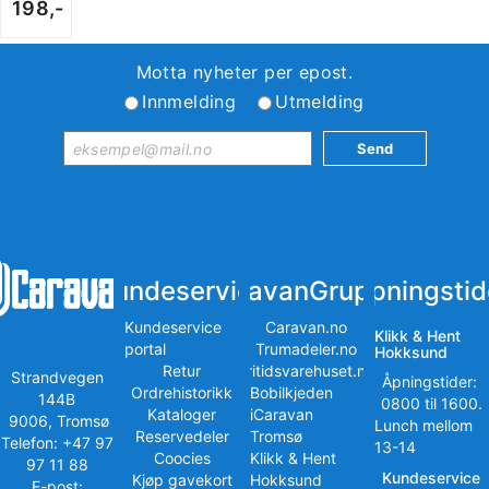
198,-
Motta nyheter per epost.
Innmelding
Utmelding
Kundeservice
iCaravanGruppen
Åpningstid
Kundeservice
Caravan.no
Klikk & Hent
portal
Trumadeler.no
Hokksund
Retur
Fritidsvarehuset.no
Strandvegen
Åpningstider:
Ordrehistorikk
Bobilkjeden
144B
0800 til 1600.
Kataloger
iCaravan
9006, Tromsø
Lunch mellom
Reservedeler
Tromsø
Telefon: +47 97
13-14
Coocies
Klikk & Hent
97 11 88
Kundeservice
Kjøp gavekort
Hokksund
E-post: