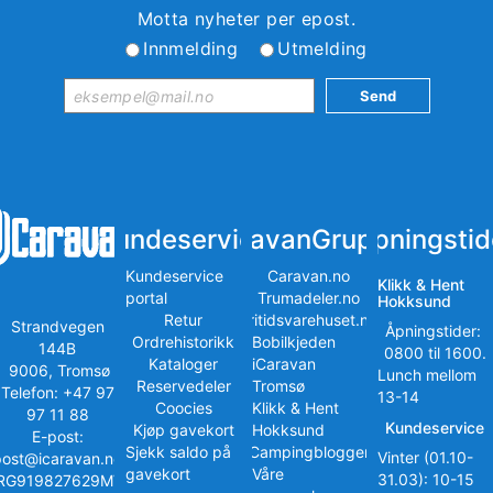
Motta nyheter per epost.
Innmelding
Utmelding
Kundeservice
iCaravanGruppen
Åpningstid
Kundeservice
Caravan.no
Klikk & Hent
portal
Trumadeler.no
Hokksund
Retur
Fritidsvarehuset.no
Strandvegen
Åpningstider:
Ordrehistorikk
Bobilkjeden
144B
0800 til 1600.
Kataloger
iCaravan
9006, Tromsø
Lunch mellom
Reservedeler
Tromsø
Telefon: +47 97
13-14
Coocies
Klikk & Hent
97 11 88
Kundeservice
Kjøp gavekort
Hokksund
E-post:
Sjekk saldo på
iCampingbloggen
Vinter (01.10-
post@icaravan.no
gavekort
Våre
31.03): 10-15
RG919827629MVA