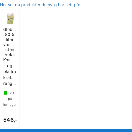
Her ser du produkter du nylig har sett på:
Globex
80 5
liter
vaskemiddel
uten
voks
Konsentrert
og
ekstra
kraftig
rengjøring
20+
på
lev.lager
546,-