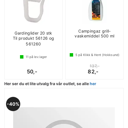
Campingaz grill-
Gardinglider 20 stk
vaskemiddel 500 ml
Til produkt 56126 og
561260
5
på Klikk & Hent (Hokksund)
11
på lev.lager
137,-
50,-
82,-
Her ser du et lite utvalg fra vår outlet, se alle
her
40%