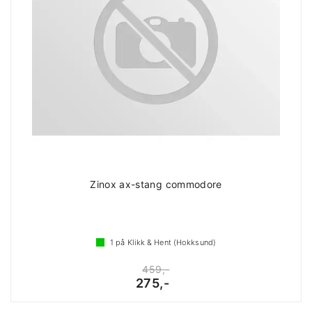
Zinox ax-stang commodore
1
på Klikk & Hent (Hokksund)
459,-
275,-