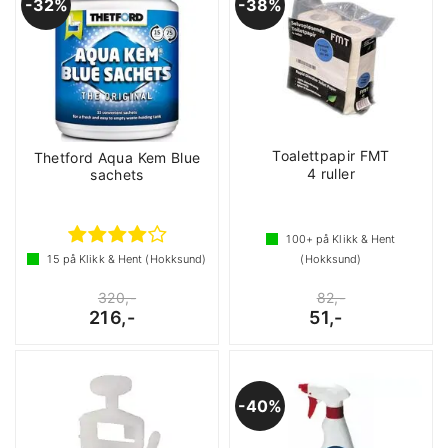
32%
38%
Toalettpapir FMT
Thetford Aqua Kem Blue
4 ruller
sachets
100+
på Klikk & Hent
15
på Klikk & Hent (Hokksund)
(Hokksund)
320,-
82,-
216,-
51,-
40%