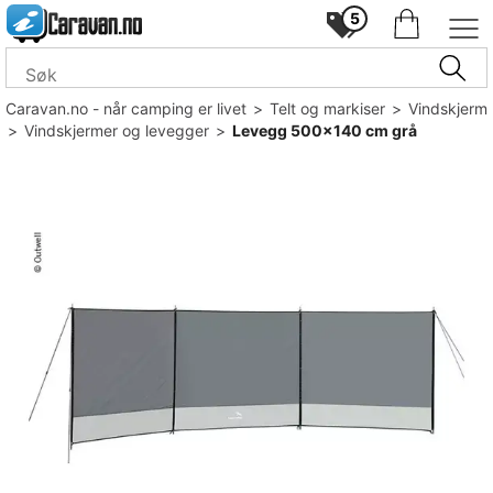
5
Caravan.no - når camping er livet
>
Telt og markiser
>
Vindskjerm
>
Vindskjermer og levegger
>
Levegg 500x140 cm grå