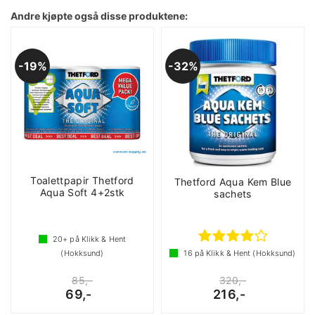
Andre kjøpte også disse produktene:
19%
32%
Toalettpapir Thetford
Thetford Aqua Kem Blue
Aqua Soft 4+2stk
sachets
20+
på Klikk & Hent
(Hokksund)
16
på Klikk & Hent (Hokksund)
85,-
320,-
69,-
216,-