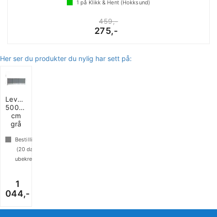
1
på Klikk & Hent (Hokksund)
459,-
275,-
Her ser du produkter du nylig har sett på:
Levegg
500x140
cm
grå
Bestillingsvare
(
20
dager
ubekreftet)
1
044,-