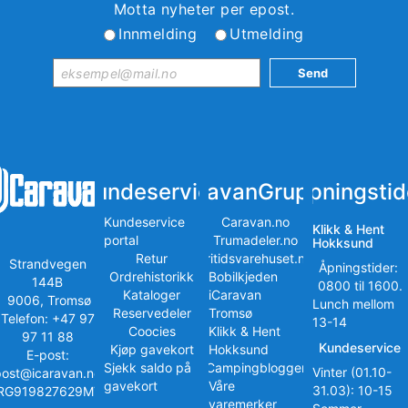
Motta nyheter per epost.
Innmelding
Utmelding
Kundeservice
iCaravanGruppen
Åpningstid
Kundeservice
Caravan.no
Klikk & Hent
portal
Trumadeler.no
Hokksund
Retur
Fritidsvarehuset.no
Strandvegen
Åpningstider:
Ordrehistorikk
Bobilkjeden
144B
0800 til 1600.
Kataloger
iCaravan
9006, Tromsø
Lunch mellom
Reservedeler
Tromsø
Telefon: +47 97
13-14
Coocies
Klikk & Hent
97 11 88
Kundeservice
Kjøp gavekort
Hokksund
E-post:
Sjekk saldo på
iCampingbloggen
Vinter (01.10-
post@icaravan.no
gavekort
Våre
31.03): 10-15
RG919827629MVA
varemerker