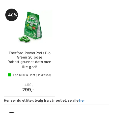
40%
Thetford PowerPods Bio
Green 20 pose
Rabatt grunnet dato men
like god!
1
på Klikk & Hent (Hokksund)
499,-
299,-
Her ser du et lite utvalg fra vår outlet, se alle
her