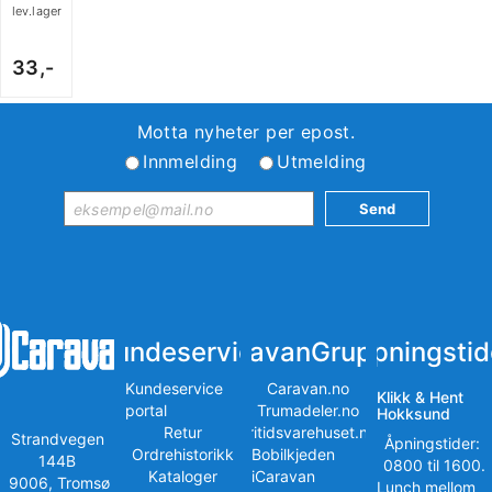
lev.lager
33,-
Motta nyheter per epost.
Innmelding
Utmelding
Kundeservice
iCaravanGruppen
Åpningstid
Kundeservice
Caravan.no
Klikk & Hent
portal
Trumadeler.no
Hokksund
Retur
Fritidsvarehuset.no
Strandvegen
Åpningstider:
Ordrehistorikk
Bobilkjeden
144B
0800 til 1600.
Kataloger
iCaravan
9006, Tromsø
Lunch mellom