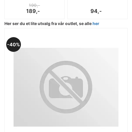
190,-
189,-
94,-
Her ser du et lite utvalg fra vår outlet, se alle
her
40%