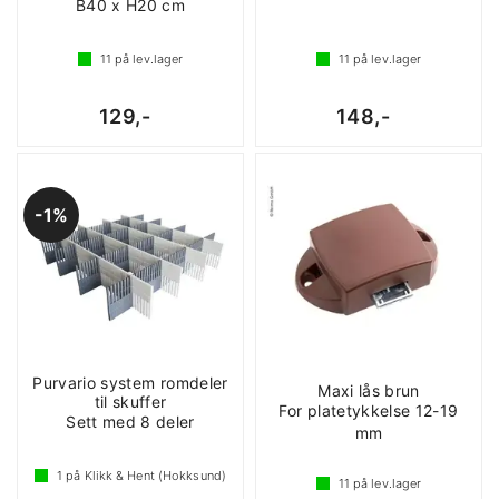
B40 x H20 cm
11
på lev.lager
11
på lev.lager
129,-
148,-
1%
Purvario system romdeler
Maxi lås brun
til skuffer
For platetykkelse 12-19
Sett med 8 deler
mm
1
på Klikk & Hent (Hokksund)
11
på lev.lager