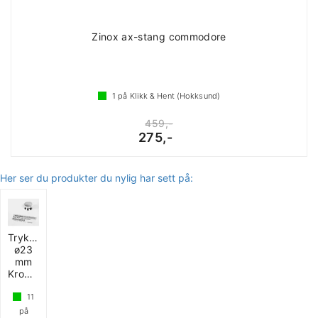
Zinox ax-stang commodore
1
på Klikk & Hent (Hokksund)
459,-
275,-
Her ser du produkter du nylig har sett på:
Trykklåsknapp
ø23
mm
Krompoli
11
på