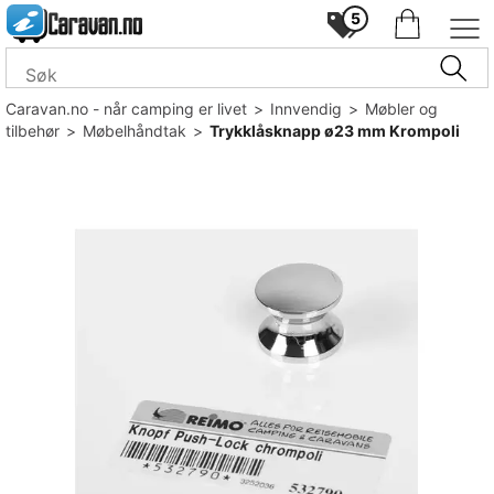
5
Caravan.no - når camping er livet
>
Innvendig
>
Møbler og
tilbehør
>
Møbelhåndtak
>
Trykklåsknapp ø23 mm Krompoli