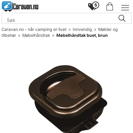
5
Caravan.no - når camping er livet
>
Innvendig
>
Møbler og
tilbehør
>
Møbelhåndtak
>
Møbelhåndtak buet, brun