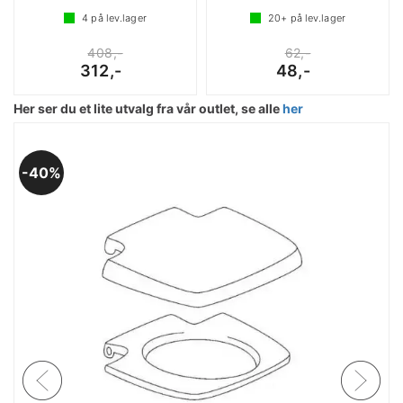
4
på lev.lager
20+
på lev.lager
408,-
62,-
312,-
48,-
Her ser du et lite utvalg fra vår outlet, se alle
her
40%