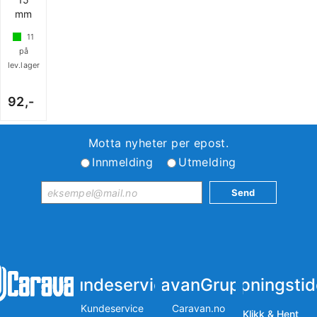
mm
11
på
lev.lager
92,-
Motta nyheter per epost.
Innmelding
Utmelding
Kundeservice
iCaravanGruppen
Åpningstid
Kundeservice
Caravan.no
Klikk & Hent