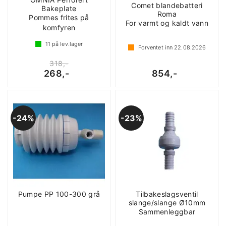
Comet blandebatteri
Bakeplate
Roma
Pommes frites på
For varmt og kaldt vann
komfyren
11
på lev.lager
Forventet inn
22.08.2026
318,-
268,-
854,-
24%
23%
Pumpe PP 100-300 grå
Tilbakeslagsventil
slange/slange Ø10mm
Sammenleggbar