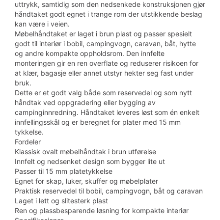
uttrykk, samtidig som den nedsenkede konstruksjonen gjør
håndtaket godt egnet i trange rom der utstikkende beslag
kan være i veien.
Møbelhåndtaket er laget i brun plast og passer spesielt
godt til interiør i bobil, campingvogn, caravan, båt, hytte
og andre kompakte oppholdsrom. Den innfelte
monteringen gir en ren overflate og reduserer risikoen for
at klær, bagasje eller annet utstyr hekter seg fast under
bruk.
Dette er et godt valg både som reservedel og som nytt
håndtak ved oppgradering eller bygging av
campinginnredning. Håndtaket leveres løst som én enkelt
innfellingsskål og er beregnet for plater med 15 mm
tykkelse.
Fordeler
Klassisk ovalt møbelhåndtak i brun utførelse
Innfelt og nedsenket design som bygger lite ut
Passer til 15 mm platetykkelse
Egnet for skap, luker, skuffer og møbelplater
Praktisk reservedel til bobil, campingvogn, båt og caravan
Laget i lett og slitesterk plast
Ren og plassbesparende løsning for kompakte interiør