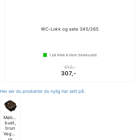
WC-Lokk og sete 345/365
1
på Klikk & Hent (Hokksund)
512,-
307,-
Her ser du produkter du nylig har sett på:
Møbelhåndtak
buet,
brun
Veggtykkelse
15