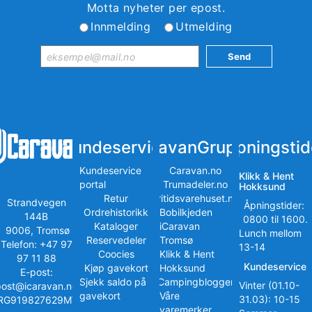
Motta nyheter per epost.
Innmelding
Utmelding
Kundeservice
iCaravanGruppen
Åpningstid
Kundeservice
Caravan.no
Klikk & Hent
portal
Trumadeler.no
Hokksund
Retur
Fritidsvarehuset.no
Strandvegen
Åpningstider:
Ordrehistorikk
Bobilkjeden
144B
0800 til 1600.
Kataloger
iCaravan
9006, Tromsø
Lunch mellom
Reservedeler
Tromsø
Telefon: +47 97
13-14
Coocies
Klikk & Hent
97 11 88
Kundeservice
Kjøp gavekort
Hokksund
E-post:
Sjekk saldo på
iCampingbloggen
Vinter (01.10-
post@icaravan.no
gavekort
Våre
31.03): 10-15
RG919827629MVA
varemerker