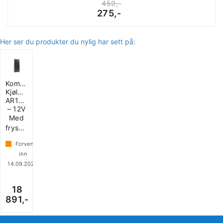
459,-
275,-
Her ser du produkter du nylig har sett på:
Kompressor
Kjøleskap
AR180L
– 12V
Med
frysesom
Forventet
inn
14.09.2026
18
891,-