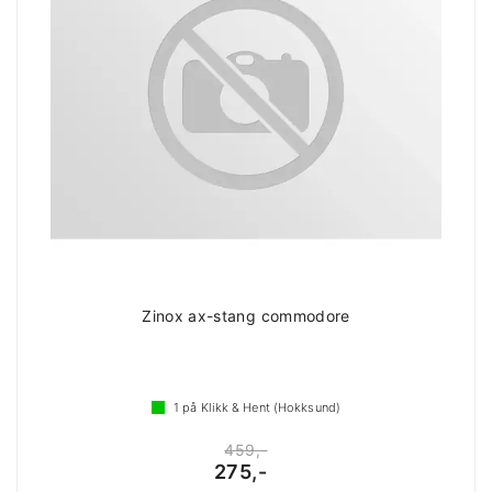
Zinox ax-stang commodore
1
på Klikk & Hent (Hokksund)
459,-
275,-