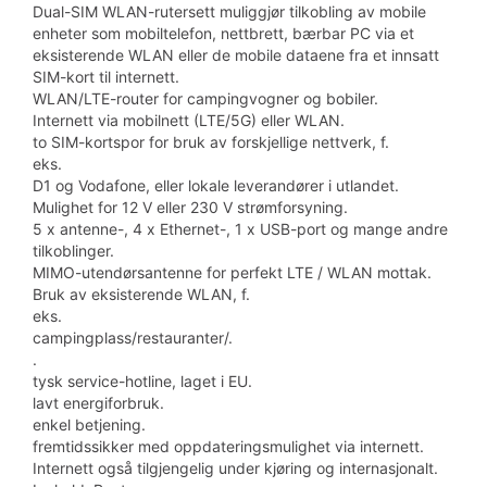
Dual-SIM WLAN-rutersett muliggjør tilkobling av mobile
enheter som mobiltelefon, nettbrett, bærbar PC via et
eksisterende WLAN eller de mobile dataene fra et innsatt
SIM-kort til internett.
WLAN/LTE-router for campingvogner og bobiler.
Internett via mobilnett (LTE/5G) eller WLAN.
to SIM-kortspor for bruk av forskjellige nettverk, f.
eks.
D1 og Vodafone, eller lokale leverandører i utlandet.
Mulighet for 12 V eller 230 V strømforsyning.
5 x antenne-, 4 x Ethernet-, 1 x USB-port og mange andre
tilkoblinger.
MIMO-utendørsantenne for perfekt LTE / WLAN mottak.
Bruk av eksisterende WLAN, f.
eks.
campingplass/restauranter/.
.
tysk service-hotline, laget i EU.
lavt energiforbruk.
enkel betjening.
fremtidssikker med oppdateringsmulighet via internett.
Internett også tilgjengelig under kjøring og internasjonalt.