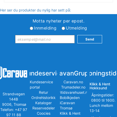
Her ser du produkter du nylig har sett på:
Motta nyheter per epost.
Innmelding
Utmelding
Kundeservice
iCaravanGruppen
Åpningstid
Kundeservice
Caravan.no
Klikk & Hent
portal
Trumadeler.no
Hokksund
Retur
Fritidsvarehuset.no
Strandvegen
Åpningstider:
Ordrehistorikk
Bobilkjeden
144B
0800 til 1600.
Kataloger
iCaravan
9006, Tromsø
Lunch mellom
Reservedeler
Tromsø
Telefon: +47 97
13-14
Coocies
Klikk & Hent
97 11 88