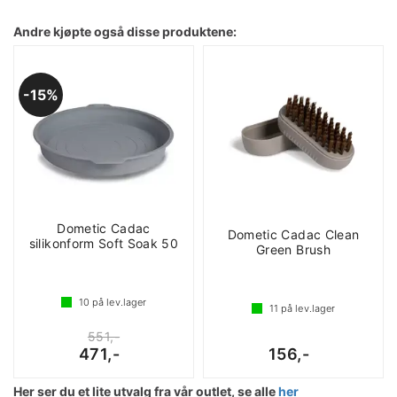
Andre kjøpte også disse produktene:
15%
Dometic Cadac
Dometic Cadac Clean
silikonform Soft Soak 50
Green Brush
10
på lev.lager
11
på lev.lager
551,-
471,-
156,-
Her ser du et lite utvalg fra vår outlet, se alle
her