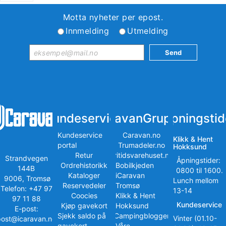
Motta nyheter per epost.
Innmelding
Utmelding
Kundeservice
iCaravanGruppen
Åpningstid
Kundeservice
Caravan.no
Klikk & Hent
portal
Trumadeler.no
Hokksund
Retur
Fritidsvarehuset.no
Strandvegen
Åpningstider:
Ordrehistorikk
Bobilkjeden
144B
0800 til 1600.
Kataloger
iCaravan
9006, Tromsø
Lunch mellom
Reservedeler
Tromsø
Telefon: +47 97
13-14
Coocies
Klikk & Hent
97 11 88
Kundeservice
Kjøp gavekort
Hokksund
E-post:
Sjekk saldo på
iCampingbloggen
Vinter (01.10-
post@icaravan.no
gavekort
Våre