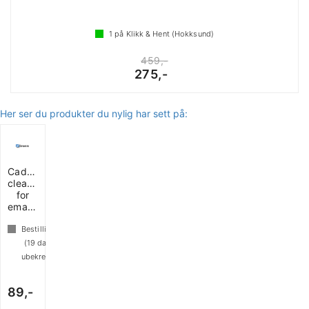
1
på Klikk & Hent (Hokksund)
459,-
275,-
Her ser du produkter du nylig har sett på:
Cadac
cleaner
for
emaljerengjøring
Bestillingsvare
(
19
dager
ubekreftet)
89,-