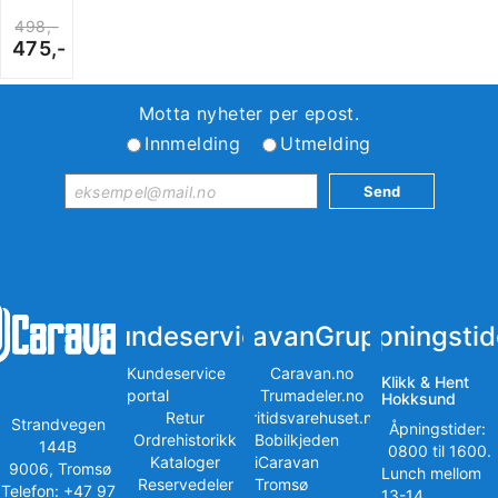
498,-
475,-
Motta nyheter per epost.
Innmelding
Utmelding
Kundeservice
iCaravanGruppen
Åpningstid
Kundeservice
Caravan.no
Klikk & Hent
portal
Trumadeler.no
Hokksund
Retur
Fritidsvarehuset.no
Strandvegen
Åpningstider:
Ordrehistorikk
Bobilkjeden
144B
0800 til 1600.
Kataloger
iCaravan
9006, Tromsø
Lunch mellom
Reservedeler
Tromsø
Telefon: +47 97
13-14