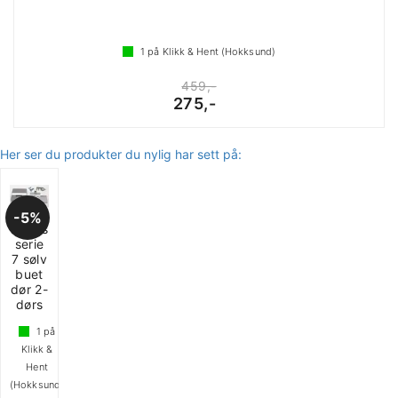
1
på Klikk & Hent (Hokksund)
459,-
275,-
Her ser du produkter du nylig har sett på:
5%
Dørlås
serie
7 sølv
buet
dør 2-
dørs
1
på
Klikk &
Hent
(Hokksund)