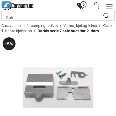
5
Caravan.no - når camping er livet
>
Varme, kjøl og klima
>
Kjøl
>
Tilbehør kjøleskap
>
Dørlås serie 7 sølv buet dør 2-dørs
5%